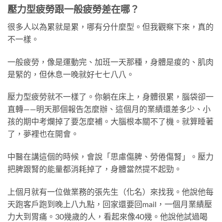
壓力型疲勞跟一般疲勞差在哪？
很多人以為累就是累，哪有分什麼型。但我觀察下來，真的
不一樣。
一般疲勞，像是運動完、加班一天那種，身體是痠的、肌肉
是緊的，但休息一晚就好七七八八。
壓力型疲勞就不一樣了。你躺在床上，身體很累，腦袋卻一
直轉——明天那個報告怎麼辦、這個月的業績還差多少、小
孩的期中考爛掉了要怎麼補。大腦根本關不了機。就算睡著
了，夢裡也在開會。
中醫在講這個的時候，會說「思慮傷脾、勞倦傷腎」。壓力
把脾跟腎的能量都消耗掉了，身體當然提不起勁。
上個月就有一位做業務的張先生（化名）來找我。他說他每
天跑客戶跑到晚上八九點，回家還要回mail，一個月業績壓
力大到胃痛。30幾歲的人，看起來像40幾。他說他試過喝