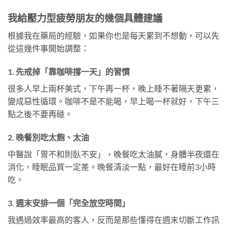
我給壓力型疲勞朋友的幾個具體建議
根據我在藥局的經驗，如果你也是每天累到不想動，可以先
從這幾件事開始調整：
1. 先戒掉「靠咖啡撐一天」的習慣
很多人早上兩杯美式，下午再一杯，晚上睡不著隔天更累，
變成惡性循環。咖啡不是不能喝，早上喝一杯就好，下午三
點之後不要再碰。
2. 晚餐別吃太飽、太油
中醫說「胃不和則臥不安」，晚餐吃太油膩，身體半夜還在
消化，睡眠品質一定差。晚餐清淡一點，最好在睡前3小時
吃。
3. 週末安排一個「完全放空時間」
我遇過效率最高的客人，反而是那些懂得在週末切斷工作訊