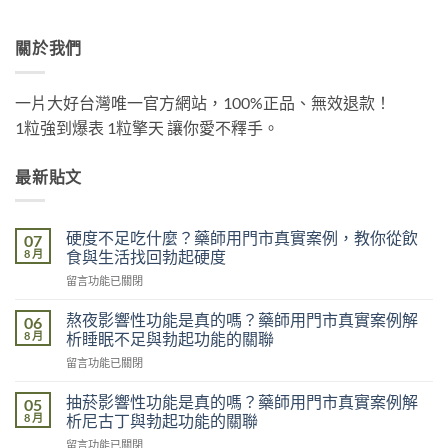
關於我們
一片大好台灣唯一官方網站，100%正品、無效退款！
1粒強到爆表 1粒擎天 讓你愛不釋手。
最新貼文
硬度不足吃什麼？藥師用門市真實案例，教你從飲
07
8 月
食與生活找回勃起硬度
在
留言功能已關閉
〈硬
度
熬夜影響性功能是真的嗎？藥師用門市真實案例解
06
不
8 月
析睡眠不足與勃起功能的關聯
足
在
留言功能已關閉
吃
〈熬
什
夜
麼？
抽菸影響性功能是真的嗎？藥師用門市真實案例解
05
影
藥
8 月
析尼古丁與勃起功能的關聯
響
師
在
留言功能已關閉
性