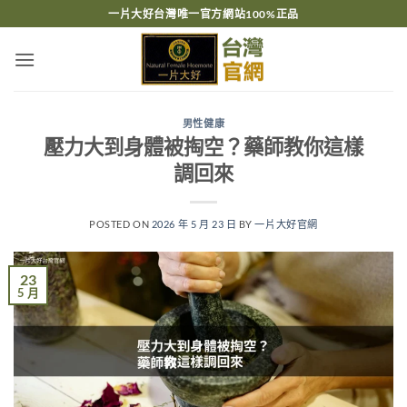
跳
一片大好台灣唯一官方網站100%正品
轉
至
內
容
男性健康
壓力大到身體被掏空？藥師教你這樣
調回來
POSTED ON
2026 年 5 月 23 日
BY
一片大好官網
23
5 月