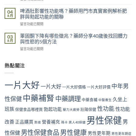
用
〈抽
功
門
菸
能
啤酒肚影響性功能嗎？藥師用門市真實案例解析肥
04
市
影
是
8 月
胖與勃起功能的關聯
真
響
真
實
在
留言功能已關閉
性
的
案
〈啤
功
嗎？
例，
酒
能
睪固酮下降有哪些徵兆？藥師分享40歲後找回體力
03
藥
教
肚
是
8 月
與性慾的5個方法
師
你
影
真
用
從
在
留言功能已關閉
響
的
門
飲
〈睪
性
嗎？
市
食
固
功
藥
真
與
酮
熱點關注
能
師
實
生
下
嗎？
用
案
活
降
藥
門
例
找
有
師
市
一片大好
解
回
中年男
哪
一片大好
用
一片大好價格
一片大好評價
真
析
勃
些
門
實
睡
起
徵
中藥補腎
市
中藥調理
案
性保健
眠
久坐上
硬
中藥食補
中醫養生
兆？
真
例
不
度〉
藥
實
性功能
解
班族
性功能
足
勃起功能
保健食品哪裡買
壯陽保健
中
壓力大疲勞
師
案
析
與
分
例
男性保健
尼
勃
男
改善
享
正品購買
營養補充
解
熬夜
瑪卡
男人40保健
古
起
40
析
丁
功
男性健康
男性保健食品
歲
性保健
肥
男性更年期
與
男性更年期症
能