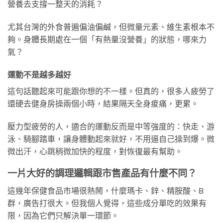
營養去支撐一整天的消耗？
尤其台灣的外食普遍偏油偏鹹，但微量元素、維生素根本不
夠。身體長期處在一個「有熱量沒營養」的狀態，哪來力
氣？
運動不是越多越好
這句話聽起來可能跟你想的不一樣。但真的，很多人疲勞了
還硬去健身房操兩個小時，結果隔天全身痠痛，更累。
壓力型疲勞的人，適合的運動反而是中等強度的：快走、游
泳、騎腳踏車，讓身體動起來就好，不用逼自己操到爆。微
微出汗，心跳稍微加快的程度，對恢復最有幫助。
一片大好的調理邏輯跟市售產品有什麼不同？
這幾年保健食品市場很熱鬧，什麼瑪卡、鋅、精胺酸、B
群，廣告打很大。但我個人覺得，這些成分單吃的效果有
限，因為它們只解決單一環節。