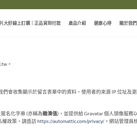
片大好線上訂購｜正品貨到付款
產品介紹
健康心得
關於我們
.tw。
們會收集顯示於留言表單中的資料、使用者的來源 IP 位址及
匿名化字串 (亦稱為
雜湊值
)，並提供給 Gravatar 個人頭
的隱私權政策，請造訪
https://automattic.com/privacy/
。網站管理員