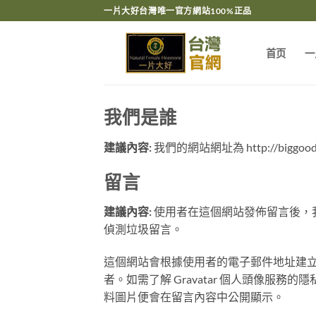
跳
一片大好台灣唯一官方網站100%正品
轉
至
首页
一
內
容
我們是誰
建議內容:
我們的網站網址為 http://biggood
留言
建議內容:
使用者在這個網站發佈留言後，我
偵測垃圾留言。
這個網站會根據使用者的電子郵件地址建立
者。如需了解 Gravatar 個人頭像服務
料圖片便會在留言內容中公開顯示。