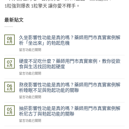
1粒強到爆表 1粒擎天 讓你愛不釋手。
最新貼文
久坐影響性功能是真的嗎？藥師用門市真實案例解
08
8 月
析「坐出來」的勃起危機
在
留言功能已關閉
〈久
坐
硬度不足吃什麼？藥師用門市真實案例，教你從飲
07
影
8 月
食與生活找回勃起硬度
響
在
留言功能已關閉
性
〈硬
功
度
能
熬夜影響性功能是真的嗎？藥師用門市真實案例解
06
不
是
8 月
析睡眠不足與勃起功能的關聯
足
真
在
留言功能已關閉
吃
的
〈熬
什
嗎？
夜
麼？
抽菸影響性功能是真的嗎？藥師用門市真實案例解
05
藥
影
藥
8 月
析尼古丁與勃起功能的關聯
師
響
師
用
在
留言功能已關閉
性
用
門
〈抽
功
門
市