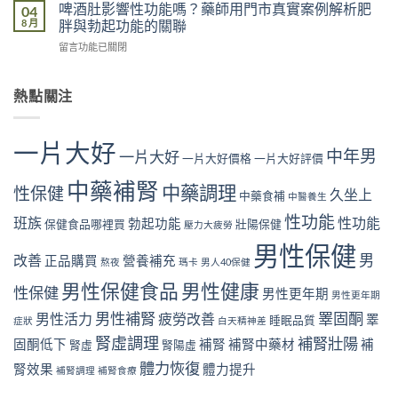
菸
能
啤酒肚影響性功能嗎？藥師用門市真實案例解析肥
04
市
真
影
是
8 月
胖與勃起功能的關聯
真
實
響
真
實
案
在
留言功能已關閉
性
的
案
例
〈啤
功
嗎？
例，
解
酒
能
藥
教
析
肚
熱點關注
是
師
你
「坐
影
真
用
從
出
響
的
門
飲
來」
性
嗎？
市
一片大好
食
的
中年男
功
一片大好
藥
一片大好價格
一片大好評價
真
與
勃
能
師
實
生
起
嗎？
中藥補腎
用
中藥調理
案
性保健
活
久坐上
危
中藥食補
中醫養生
藥
門
例
找
機〉
師
市
性功能
解
班族
性功能
回
勃起功能
保健食品哪裡買
壯陽保健
中
壓力大疲勞
用
真
析
勃
門
實
男性保健
睡
起
男
改善
市
正品購買
營養補充
案
熬夜
瑪卡
男人40保健
眠
硬
真
例
不
度〉
男性保健食品
男性健康
實
性保健
解
男性更年期
足
男性更年期
中
案
析
與
男性補腎
睪固酮
男性活力
疲勞改善
睪
例
睡眠品質
症狀
白天精神差
尼
勃
解
古
起
腎虛調理
補腎壯陽
固酮低下
補腎
補腎中藥材
補
腎虛
腎陽虛
析
丁
功
肥
體力恢復
與
腎效果
體力提升
能
補腎調理
補腎食療
胖
勃
的
與
起