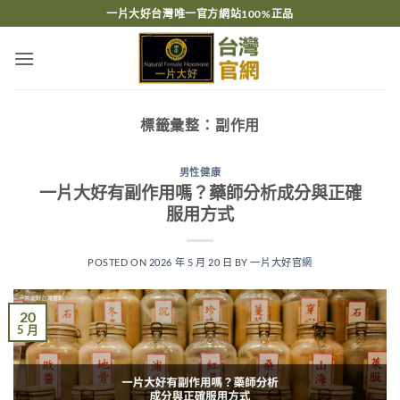
跳
一片大好台灣唯一官方網站100%正品
轉
至
內
容
標籤彙整：
副作用
男性健康
一片大好有副作用嗎？藥師分析成分與正確
服用方式
POSTED ON
2026 年 5 月 20 日
BY
一片大好官網
20
5 月