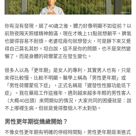
你有沒有發現，過了40歲之後，體力好像明顯不如從前？以
前熬夜隔天照樣精神飽滿，現在才晚上11點就想躺平。脾氣
也變得容易不耐煩，老婆唸兩句就想發火，可是靜下來又覺
得自己莫名其妙。坦白說，這不是你的問題，也不是突然變
懶了，而是身體的荷爾蒙正在發生變化。
很多人以為「更年期」是女人的專利，其實男人也有，只是
來得比較慢、比較不明顯。醫學上稱為「男性更年期」或
「男性荷爾蒙低下症」，正式名稱是「遲發性性腺功能低下
症」。我在藥局工作這幾年，遇到越來越多年輕的男性客人
（大概40出頭）來問類似的情況，大家共同的困擾就是：說
不上哪裡生病，但就是覺得整個人不太對勁。
男性更年期從幾歲開始？
不像女性更年期有明確的停經時間點，男性更年期是漸進式