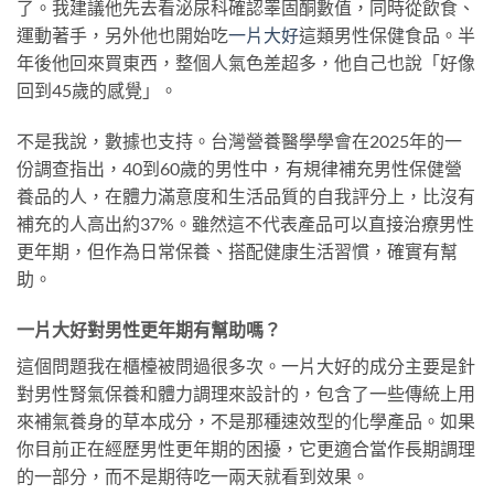
了。我建議他先去看泌尿科確認睪固酮數值，同時從飲食、
運動著手，另外他也開始吃
一片大好
這類男性保健食品。半
年後他回來買東西，整個人氣色差超多，他自己也說「好像
回到45歲的感覺」。
不是我說，數據也支持。台灣營養醫學學會在2025年的一
份調查指出，40到60歲的男性中，有規律補充男性保健營
養品的人，在體力滿意度和生活品質的自我評分上，比沒有
補充的人高出約37%。雖然這不代表產品可以直接治療男性
更年期，但作為日常保養、搭配健康生活習慣，確實有幫
助。
一片大好對男性更年期有幫助嗎？
這個問題我在櫃檯被問過很多次。一片大好的成分主要是針
對男性腎氣保養和體力調理來設計的，包含了一些傳統上用
來補氣養身的草本成分，不是那種速效型的化學產品。如果
你目前正在經歷男性更年期的困擾，它更適合當作長期調理
的一部分，而不是期待吃一兩天就看到效果。