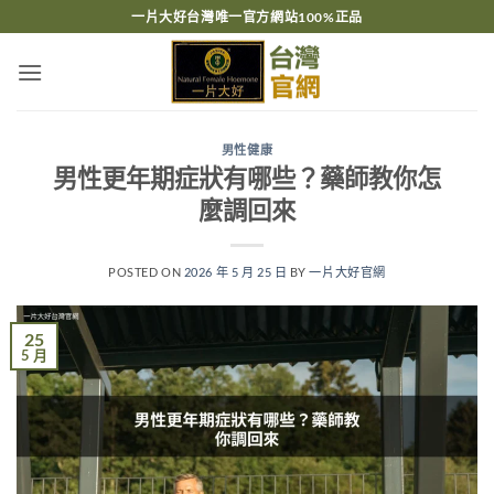
跳
一片大好台灣唯一官方網站100%正品
轉
至
內
容
男性健康
男性更年期症狀有哪些？藥師教你怎
麼調回來
POSTED ON
2026 年 5 月 25 日
BY
一片大好官網
25
5 月