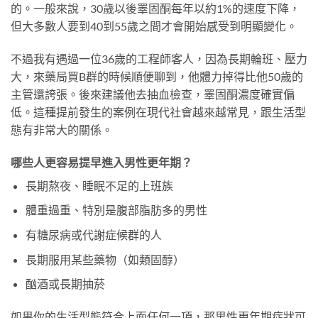
的。一般來說，30歲以後睪固酮每年以約1%的速度下降，
但大多數人要到40到55歲之間才會開始感受到明顯變化。
不過我有遇過一位36歲的工程師客人，因為長期輪班、壓力
大，來藥局買B群的時候順便聊到，他體力掉得比他50歲的
主管還誇張。後來建議他去抽血檢查，睪固酮濃度確實偏
低。這種提前發生的案例在現代社會越來越常見，跟生活型
態有非常大的關係。
哪些人更容易提早進入男性更年期？
長期熬夜、睡眠不足的上班族
體重過重、特別是腹部脂肪多的男性
有糖尿病或代謝症候群的人
長期服用某些藥物（如類固醇）
酗酒或長期抽菸
如果你的生活型態符合上面任何一項，那男性更年期症狀可