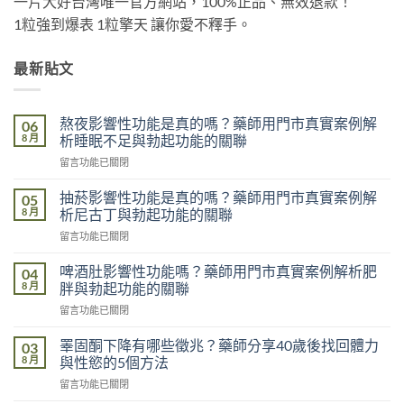
一片大好台灣唯一官方網站，100%正品、無效退款！
1粒強到爆表 1粒擎天 讓你愛不釋手。
最新貼文
熬夜影響性功能是真的嗎？藥師用門市真實案例解
06
8 月
析睡眠不足與勃起功能的關聯
在
留言功能已關閉
〈熬
夜
抽菸影響性功能是真的嗎？藥師用門市真實案例解
05
影
8 月
析尼古丁與勃起功能的關聯
響
在
留言功能已關閉
性
〈抽
功
菸
能
啤酒肚影響性功能嗎？藥師用門市真實案例解析肥
04
影
是
8 月
胖與勃起功能的關聯
響
真
在
留言功能已關閉
性
的
〈啤
功
嗎？
酒
能
睪固酮下降有哪些徵兆？藥師分享40歲後找回體力
03
藥
肚
是
8 月
與性慾的5個方法
師
影
真
用
在
留言功能已關閉
響
的
門
〈睪
性
嗎？