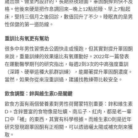
歲出頭、做室內設計的，長期熬夜趕圖，睪固酮掉到快不及
格。他後來硬是把作息調回來—晚上12點前睡、早上7點起
床，堅持三個月之後回診，數值回升了不少。睡眠真的是男
性保健的第一道防線。
重訓比有氧更有幫助
很多中年男性習慣去公園快走或慢跑，但其實對提升睪固酮
來說，重量訓練的效果遠比有氧運動好。2022年一篇發表
在運動醫學期刊的研究指出，每週2到3次的中高強度重訓
（深蹲、硬舉這種大肌群訓練），能顯著提升睪固酮濃度。
當然，如果你從來沒重訓過，建議找教練帶比較安全。
飲食調整：鋅與維生素D是關鍵
飲食方面有兩個營養素對男性荷爾蒙特別重要：鋅和維生素
D。含鋅豐富的食物像是牡蠣、南瓜子、紅肉，都是老一輩
口中「補」的東西，其實有科學根據。而維生素D則是近年
研究發現跟睪固酮有正相關，可以透過曬太陽或補充劑來獲
取。