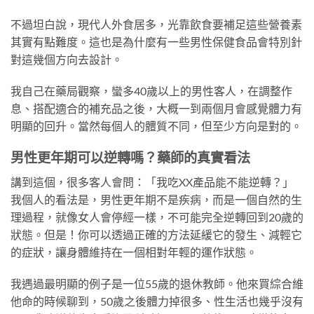
不過坦白說，現代人外食居多，光靠飲食要補足這些營養素
其實有點難度。這也是為什麼有一些男性保健食品會特別針
對這幾個方向去設計。
我自己在藥局觀察，蠻多40歲以上的男性客人，在調整作
息、搭配適合的補充品之後，大概一到兩個月會感覺體力有
明顯的回升。當然每個人的體質不同，但至少方向是對的。
男性更年期可以逆轉嗎？藥師的真實看法
講到這個，很多客人會問：「我吃XX產品能不能逆轉？」
我個人的看法是，男性更年期不是疾病，而是一個自然的生
理過程，就像女人會停經一樣，不可能完全逆轉回到20歲的
狀態。但是！你可以透過正確的方法延緩它的發生、減輕它
的症狀，讓身體維持在一個相對年輕的運作狀態。
我遇過最明顯的例子是一位55歲的退休教師。他來買綜合維
他命的時候聊到，50歲之後體力掉很多、性生活也幾乎沒有