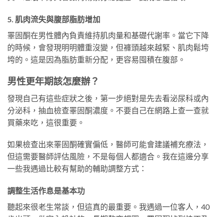
5. 肌肉流失與腹部脂肪增加
睪固酮在男性體內負責維持肌肉量和基礎代謝率。當它下降
的時候，會發現明明體重沒變，但褲頭越來越緊、肌肉鬆垮
垮的。這是因為脂肪重新分配，更容易囤積在腹部。
男性更年期該怎麼辦？
發現自己有這些症狀之後，第一步絕對是先去看泌尿科或內
分泌科，抽血檢查睪固酮濃度。不要自己在網路上查一查就
買藥來吃，這很重要。
如果檢查出來睪固酮確實偏低，醫師可能會建議補充療法，
但這需要醫師評估風險，不是每個人都適合。我在這邊分享
一些我遇過比較有幫助的輔助調整方式：
調整生活作息是基本功
聽起來很老生常談，但這真的最重要。我遇過一位客人，40