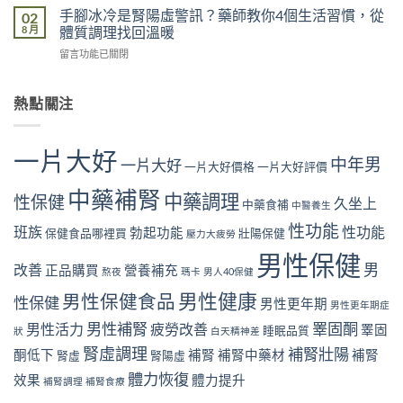
市
固
功
手腳冰冷是腎陽虛警訊？藥師教你4個生活習慣，從
02
藥
真
酮
能
8 月
體質調理找回溫暖
師
實
下
嗎？
用
案
在
留言功能已關閉
降
藥
門
例
〈手
有
師
市
解
腳
哪
用
真
析
冰
熱點關注
些
門
實
睡
冷
徵
市
案
眠
是
兆？
真
例
不
腎
藥
實
一片大好
解
足
中年男
陽
一片大好
師
一片大好價格
一片大好評價
案
析
與
虛
分
例
尼
勃
警
中藥補腎
享
中藥調理
解
性保健
古
久坐上
起
中藥食補
中醫養生
訊？
40
析
丁
功
藥
歲
性功能
肥
班族
性功能
與
勃起功能
保健食品哪裡買
壯陽保健
能
壓力大疲勞
師
後
胖
勃
的
教
找
男性保健
與
起
關
男
改善
你
正品購買
營養補充
回
熬夜
瑪卡
男人40保健
勃
功
聯〉
4
體
起
能
中
男性健康
男性保健食品
個
性保健
力
男性更年期
功
男性更年期症
的
生
與
能
關
男性補腎
睪固酮
男性活力
疲勞改善
睪固
活
睡眠品質
狀
白天精神差
性
的
聯〉
習
慾
關
腎虛調理
補腎壯陽
中
酮低下
補腎
補腎中藥材
補腎
腎虛
腎陽虛
慣，
的
聯〉
從
體力恢復
5
效果
體力提升
中
補腎調理
補腎食療
體
個