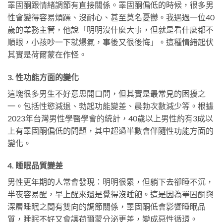
睪固酮跟情緒調節有直接關係。睪固酮偏低的時候，很多男
性會變得容易煩躁、沒耐心、甚至莫名憂鬱。我遇過一位40
歲的業務主管，他說「明明沒什麼大事，但就是看什麼都不
順眼，小孩吵一下就爆氣，事後又很後悔」。這種情緒起伏
其實是荷爾蒙在作怪。
3. 性功能方面的變化
這塊很多男生不好意思開口問，但其實是最常見的困擾之
一。包括性慾減退、勃起功能變差、晨勃次數減少等。根據
2023年台灣男性學醫學會的統計，40歲以上男性約有3成以
上有睪固酮偏低的問題，其中超過半數會伴隨性功能方面的
變化。
4. 睡眠品質變差
男性更年期的人常會發現：明明很累，但躺下去卻睡不沉，
半夜容易醒，早上醒來還是覺得沒睡飽。這是因為睪固酮與
深層睡眠之間有雙向的調節關係，睪固酮低會影響睡眠品
質，睡眠不好又會讓荷爾蒙分泌更差，變成惡性循環。