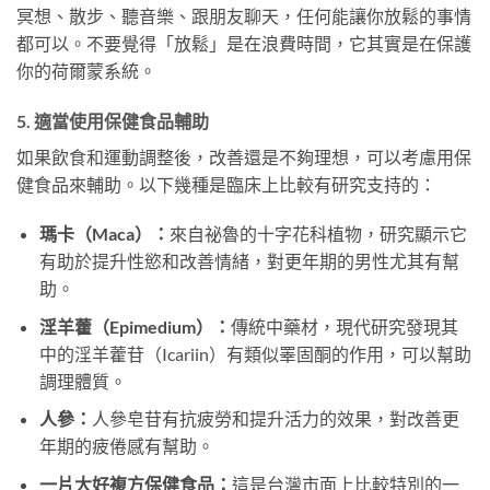
冥想、散步、聽音樂、跟朋友聊天，任何能讓你放鬆的事情
都可以。不要覺得「放鬆」是在浪費時間，它其實是在保護
你的荷爾蒙系統。
5. 適當使用保健食品輔助
如果飲食和運動調整後，改善還是不夠理想，可以考慮用保
健食品來輔助。以下幾種是臨床上比較有研究支持的：
瑪卡（Maca）：
來自祕魯的十字花科植物，研究顯示它
有助於提升性慾和改善情緒，對更年期的男性尤其有幫
助。
淫羊藿（Epimedium）：
傳統中藥材，現代研究發現其
中的淫羊藿苷（Icariin）有類似睪固酮的作用，可以幫助
調理體質。
人參：
人參皂苷有抗疲勞和提升活力的效果，對改善更
年期的疲倦感有幫助。
一片大好複方保健食品：
這是台灣市面上比較特別的一