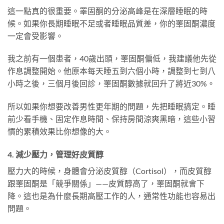
這一點真的很重要。睪固酮的分泌高峰是在深層睡眠的時
候。如果你長期睡眠不足或者睡眠品質差，你的睪固酮濃度
一定會受影響。
我之前有一個患者，40歲出頭，睪固酮偏低，我建議他先從
作息調整開始。他原本每天睡五到六個小時，調整到七到八
小時之後，三個月後回診，睪固酮數據就回升了將近30%。
所以如果你想要改善男性更年期的問題，先把睡眠搞定。睡
前少看手機、固定作息時間、保持房間涼爽黑暗，這些小習
慣的累積效果比你想像的大。
4. 減少壓力，管理好皮質醇
壓力大的時候，身體會分泌皮質醇（Cortisol），而皮質醇
跟睪固酮是「競爭關係」——皮質醇高了，睪固酮就會下
降。這也是為什麼長期高壓工作的人，通常性功能也容易出
問題。