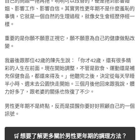
自己的問題一拖再拖。明明可以改善的，硬是拖到影響婚
姻、影響工作、影響自信。其實男性更年期不是什麼羞恥的
事情，它就是一個自然的生理過程，就像女生會經歷停經一
樣。
重要的是你願不願意正視它，願不願意為自己的健康做點改
變。
我最後跟那位42歲的陳先生說：「你才42歲，還有很多精
彩的人生在前面。現在開始調整，不管是飲食、運動還是補
充保健食品，都還來得及。」他聽完之後，決定從每天早睡
半小時、週末去公園快走開始。三個月後他回來跟我說，體
力好多了，跟老婆的關係也恢復了不少。
男性更年期不是終點，反而是提醒你要好好照顧自己的一個
訊號。
🛒 想要了解更多關於男性更年期的調理方法？