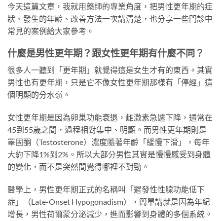
今天這篇文章，我就用藥師的專業角度，把男性更年期的症
狀、發生的年齡、改善方法一次講清楚，也分享一些門診中
常見的案例給大家參考。
什麼是男性更年期？跟女性更年期有什麼不同？
很多人一聽到「更年期」就覺得這是女生才有的東西。其實
男性也有更年期，只是它不像女性更年期那樣有「停經」這
個明顯的分水嶺。
女性更年期是因為卵巢功能衰退，雌激素急遽下降，通常在
45到55歲之間，過程相對集中、明顯。而男性更年期則是
睪固酮（Testosterone）濃度隨著年齡「緩慢下滑」，每年
大約下降1%到2%。所以大部分男性其實是慢慢感受到身體
的變化，而不是突然間覺得哪裡不對勁。
醫學上，男性更年期正式的名稱叫「遲發性性腺功能低下
症」（Late-Onset Hypogonadism），簡單講就是因為年紀
增長，男性荷爾蒙分泌減少，進而影響到身體的多個系統。