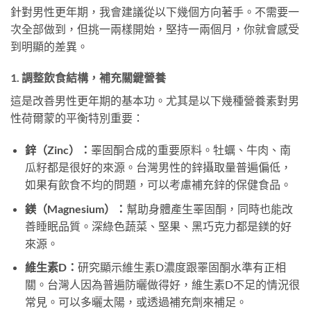
針對男性更年期，我會建議從以下幾個方向著手。不需要一
次全部做到，但挑一兩樣開始，堅持一兩個月，你就會感受
到明顯的差異。
1. 調整飲食結構，補充關鍵營養
這是改善男性更年期的基本功。尤其是以下幾種營養素對男
性荷爾蒙的平衡特別重要：
鋅（Zinc）：
睪固酮合成的重要原料。牡蠣、牛肉、南
瓜籽都是很好的來源。台灣男性的鋅攝取量普遍偏低，
如果有飲食不均的問題，可以考慮補充鋅的保健食品。
鎂（Magnesium）：
幫助身體產生睪固酮，同時也能改
善睡眠品質。深綠色蔬菜、堅果、黑巧克力都是鎂的好
來源。
維生素D：
研究顯示維生素D濃度跟睪固酮水準有正相
關。台灣人因為普遍防曬做得好，維生素D不足的情況很
常見。可以多曬太陽，或透過補充劑來補足。