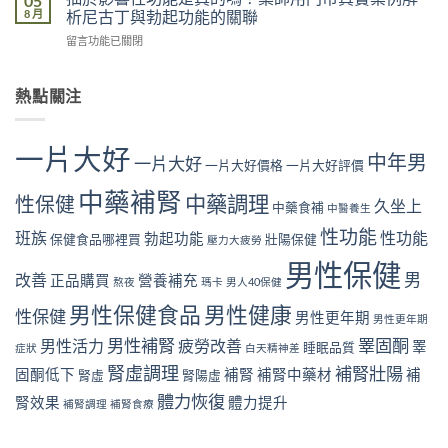
05
真
影
藥
8 月
析尼古丁與勃起功能的關聯
師
實
響
師
用
案
在
留言功能已關閉
性
用
門
例
〈抽
功
門
市
解
菸
能
市
真
析
影
熱點關注
是
真
實
心
響
真
實
案
理
性
的
案
例
因
功
嗎？
例，
一片大好
解
素
中年男
能
一片大好
藥
一片大好價格
一片大好評價
教
析
如
是
師
你
「坐
何
真
中藥補腎
用
中藥調理
從
性保健
出
久坐上
影
中藥食補
中醫養生
的
門
飲
來」
響
嗎？
市
性功能
食
班族
性功能
的
勃起功能
保健食品哪裡買
壯陽保健
性
壓力大疲勞
藥
真
與
勃
功
師
實
男性保健
生
起
能〉
男
改善
用
正品購買
營養補充
案
熬夜
瑪卡
男人40保健
活
危
中
門
例
找
機〉
男性保健食品
男性健康
市
性保健
解
男性更年期
回
男性更年期
中
真
析
勃
男性補腎
睪固酮
男性活力
疲勞改善
睪
實
睡眠品質
症狀
白天精神差
睡
起
案
眠
硬
腎虛調理
補腎壯陽
固酮低下
補腎
補腎中藥材
補
腎虛
腎陽虛
例
不
度〉
解
體力恢復
足
腎效果
體力提升
中
補腎調理
補腎食療
析
與
尼
勃
古