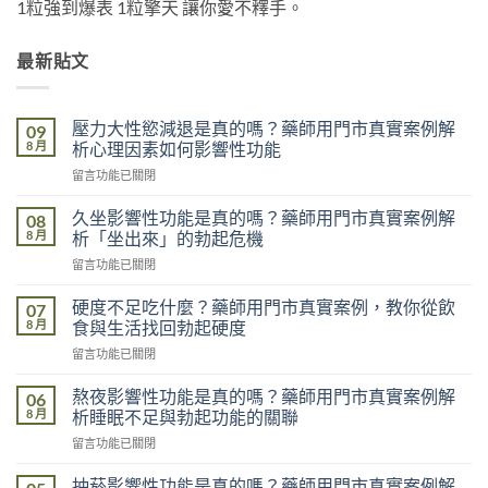
1粒強到爆表 1粒擎天 讓你愛不釋手。
最新貼文
壓力大性慾減退是真的嗎？藥師用門市真實案例解
09
8 月
析心理因素如何影響性功能
在
留言功能已關閉
〈壓
力
久坐影響性功能是真的嗎？藥師用門市真實案例解
08
大
8 月
析「坐出來」的勃起危機
性
在
留言功能已關閉
慾
〈久
減
坐
退
硬度不足吃什麼？藥師用門市真實案例，教你從飲
07
影
是
8 月
食與生活找回勃起硬度
響
真
在
留言功能已關閉
性
的
〈硬
功
嗎？
度
能
熬夜影響性功能是真的嗎？藥師用門市真實案例解
06
藥
不
是
8 月
析睡眠不足與勃起功能的關聯
師
足
真
用
在
留言功能已關閉
吃
的
門
〈熬
什
嗎？
市
夜
麼？
抽菸影響性功能是真的嗎？藥師用門市真實案例解
藥