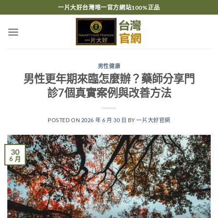
跳
一片大好台灣唯一官方網站100%正品
轉
至
內
容
男性健康
男性更年期來臨怎麼辦？藥師分享門
診7個真實案例與改善方法
POSTED ON
2026 年 6 月 30 日
BY
一片大好官網
30
6 月