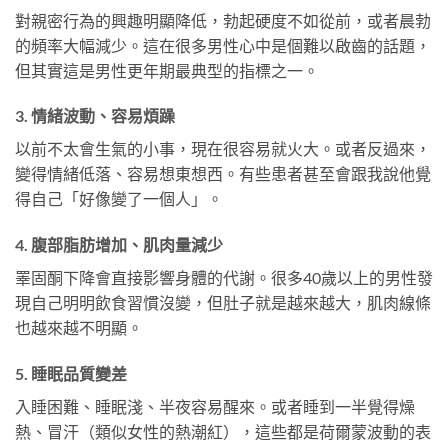
對親密行為的興趣明顯降低，勃起硬度不如從前，或者晨勃
的頻率大幅減少。這在很多男性心中是個難以啟齒的話題，
但其實這是男性更年期最典型的指標之一。
3. 情緒波動、容易煩躁
以前不太會生氣的小事，現在很容易就火大。或者反過來，
變得情緒低落、容易想東想西。有些患者甚至會跟我說他覺
得自己「好像變了一個人」。
4. 腹部脂肪增加、肌肉量減少
睪固酮下降會直接影響身體的代謝。很多40歲以上的男性發
現自己明明飲食習慣沒變，但肚子就是越來越大，肌肉線條
也越來越不明顯。
5. 睡眠品質變差
入睡困難、睡眠淺、半夜容易醒來。或者睡到一半覺得燥
熱、冒汗（類似女性的熱潮紅），這些都是荷爾蒙波動的表