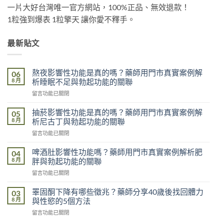
一片大好台灣唯一官方網站，100%正品、無效退款！
1粒強到爆表 1粒擎天 讓你愛不釋手。
最新貼文
熬夜影響性功能是真的嗎？藥師用門市真實案例解
06
8 月
析睡眠不足與勃起功能的關聯
在
留言功能已關閉
〈熬
夜
抽菸影響性功能是真的嗎？藥師用門市真實案例解
05
影
8 月
析尼古丁與勃起功能的關聯
響
在
留言功能已關閉
性
〈抽
功
菸
能
啤酒肚影響性功能嗎？藥師用門市真實案例解析肥
04
影
是
8 月
胖與勃起功能的關聯
響
真
在
留言功能已關閉
性
的
〈啤
功
嗎？
酒
能
睪固酮下降有哪些徵兆？藥師分享40歲後找回體力
03
藥
肚
是
8 月
與性慾的5個方法
師
影
真
用
在
留言功能已關閉
響
的
門