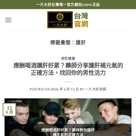
跳
一片大好台灣唯一官方網站100%正品
轉
至
內
容
標籤彙整：
護肝
男性健康
應酬喝酒讓肝好累？藥師分享護肝補元氣的
正確方法，找回你的男性活力
POSTED ON
2026 年 6 月 11 日
BY
一片大好官網
11
6 月