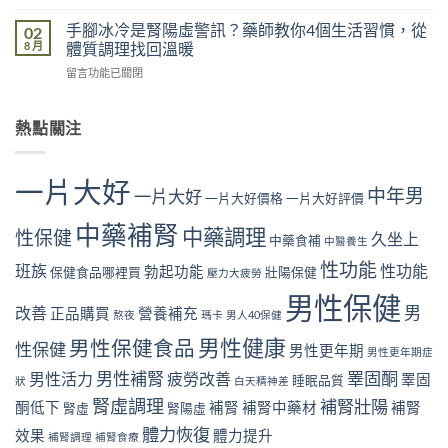
〈睪
性
嗎？
市
固
功
手腳冰冷是腎陽虛警訊？藥師教你4個生活習慣，從
02
藥
真
酮
能
8 月
體質調理找回溫暖
師
實
下
嗎？
用
案
在
留言功能已關閉
降
藥
門
例
〈手
有
師
市
解
腳
哪
用
真
析
冰
熱點關注
些
門
實
睡
冷
徵
市
案
眠
是
兆？
真
例
不
腎
藥
實
一片大好
解
足
中年男
陽
一片大好
師
一片大好價格
一片大好評價
案
析
與
虛
分
例
尼
勃
警
中藥補腎
享
中藥調理
解
性保健
古
久坐上
起
中藥食補
中醫養生
訊？
40
析
丁
功
藥
歲
性功能
肥
班族
性功能
與
勃起功能
保健食品哪裡買
壯陽保健
能
壓力大疲勞
師
後
胖
勃
的
教
找
男性保健
與
起
關
男
改善
你
正品購買
營養補充
回
熬夜
瑪卡
男人40保健
勃
功
聯〉
4
體
起
能
中
男性健康
男性保健食品
個
性保健
力
男性更年期
功
男性更年期症
的
生
與
能
關
男性補腎
睪固酮
男性活力
疲勞改善
睪固
活
睡眠品質
狀
白天精神差
性
的
聯〉
習
慾
關
腎虛調理
補腎壯陽
中
酮低下
補腎
補腎中藥材
補腎
腎虛
腎陽虛
慣，
的
聯〉
從
體力恢復
5
效果
體力提升
中
補腎調理
補腎食療
體