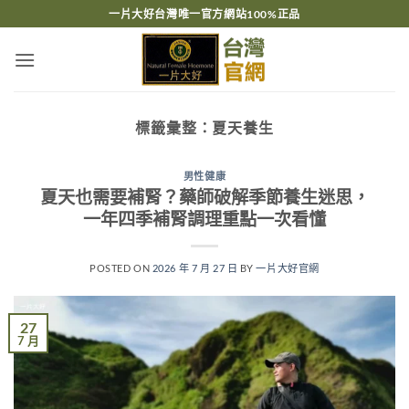
跳
一片大好台灣唯一官方網站100%正品
轉
至
內
容
標籤彙整：
夏天養生
男性健康
夏天也需要補腎？藥師破解季節養生迷思，
一年四季補腎調理重點一次看懂
POSTED ON
2026 年 7 月 27 日
BY
一片大好官網
27
7 月