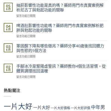
夜
抽菸影響性功能是真的嗎？藥師用門市真實案例解
05
影
8 月
析尼古丁與勃起功能的關聯
響
在
留言功能已關閉
性
〈抽
功
菸
能
啤酒肚影響性功能嗎？藥師用門市真實案例解析肥
04
影
是
8 月
胖與勃起功能的關聯
響
真
在
留言功能已關閉
性
的
〈啤
功
嗎？
酒
能
睪固酮下降有哪些徵兆？藥師分享40歲後找回體力
03
藥
肚
是
8 月
與性慾的5個方法
師
影
真
用
在
留言功能已關閉
響
的
門
〈睪
性
嗎？
市
固
功
手腳冰冷是腎陽虛警訊？藥師教你4個生活習慣，從
02
藥
真
酮
能
8 月
體質調理找回溫暖
師
實
下
嗎？
用
案
在
留言功能已關閉
降
藥
門
例
〈手
有
師
市
解
腳
哪
用
真
析
冰
熱點關注
些
門
實
睡
冷
徵
市
案
眠
是
兆？
真
例
不
腎
藥
實
一片大好
解
足
中年男
陽
一片大好
師
一片大好價格
一片大好評價
案
析
與
虛
分