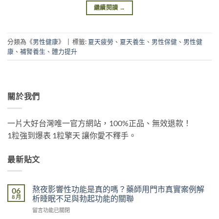
繼續閱讀
→
分類為《
男性健康
》
|
標籤:
夏天疲勞
、
夏天養生
、
男性保健
、
男性健
康
、
補腎養生
、
體力提升
關於我們
一片大好台灣唯一官方網站，100%正品、無效退款！
1粒強到爆表 1粒擎天 讓你愛不釋手。
最新貼文
熬夜影響性功能是真的嗎？藥師用門市真實案例解
06
8 月
析睡眠不足與勃起功能的關聯
在
留言功能已關閉
〈熬