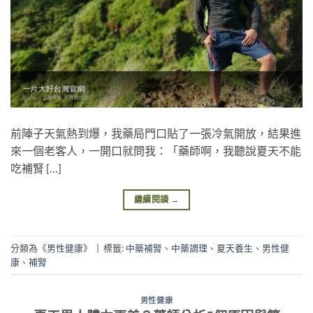
前陣子天氣熱到爆，我藥局門口貼了一張冷氣開放，結果進
來一個老客人，一開口就問我：「藥師啊，我聽說夏天不能
吃補腎 […]
繼續閱讀
→
分類為《
男性健康
》
|
標籤:
中藥補腎
、
中藥調理
、
夏天養生
、
男性健
康
、
補腎
男性健康