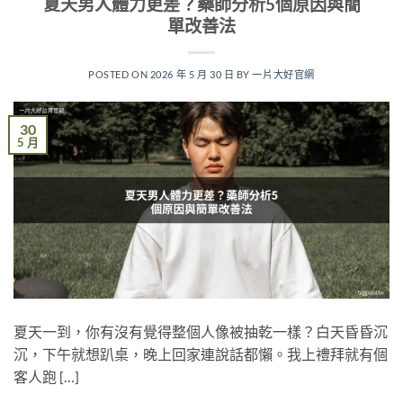
夏天男人體力更差？藥師分析5個原因與簡
單改善法
POSTED ON
2026 年 5 月 30 日
BY
一片大好官網
30
5 月
夏天一到，你有沒有覺得整個人像被抽乾一樣？白天昏昏沉
沉，下午就想趴桌，晚上回家連說話都懶。我上禮拜就有個
客人跑 […]