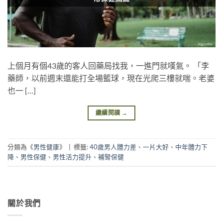
上個月有個43歲的客人回藥局找我，一進門就嘆氣。 「李
藥師，以前週末還能打全場籃球，現在光爬三樓就喘。老婆
也一 […]
繼續閱讀
→
分類為《
男性健康
》
|
標籤:
40歲男人體力差
、
一片大好
、
中年體力下
降
、
男性保健
、
男性活力提升
、
補腎保健
關於我們