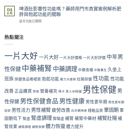
〈抽
功
門
市
菸
能
啤酒肚影響性功能嗎？藥師用門市真實案例解析肥
04
市
真
影
是
8 月
胖與勃起功能的關聯
真
實
響
真
實
案
在
留言功能已關閉
性
的
案
例
〈啤
功
嗎？
例，
解
酒
能
藥
教
析
肚
熱點關注
是
師
你
「坐
影
真
用
從
出
響
的
門
飲
來」
性
嗎？
市
一片大好
食
的
中年男
功
一片大好
藥
一片大好價格
一片大好評價
真
與
勃
能
師
實
生
起
嗎？
中藥補腎
用
中藥調理
案
性保健
活
久坐上
危
中藥食補
中醫養生
藥
門
例
找
機〉
師
市
性功能
解
班族
性功能
回
勃起功能
保健食品哪裡買
壯陽保健
中
壓力大疲勞
用
真
析
勃
門
實
男性保健
睡
起
男
改善
市
正品購買
營養補充
案
熬夜
瑪卡
男人40保健
眠
硬
真
例
不
度〉
男性保健食品
男性健康
實
性保健
解
男性更年期
足
男性更年期
中
案
析
與
男性補腎
睪固酮
男性活力
疲勞改善
睪
例
睡眠品質
症狀
白天精神差
尼
勃
解
古
起
腎虛調理
補腎壯陽
固酮低下
補腎
補腎中藥材
補
腎虛
腎陽虛
析
丁
功
肥
體力恢復
與
腎效果
體力提升
能
補腎調理
補腎食療
胖