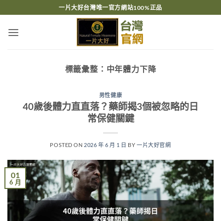
跳
一片大好台灣唯一官方網站100%正品
轉
至
內
容
標籤彙整：
中年體力下降
男性健康
40歲後體力直直落？藥師揭3個被忽略的日
常保健關鍵
POSTED ON
2026 年 6 月 1 日
BY
一片大好官網
01
6 月