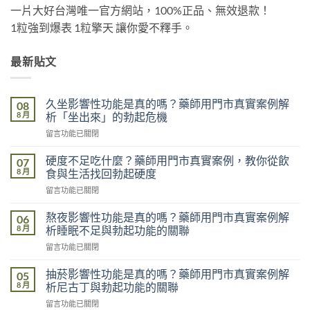
一片大好台灣唯一官方網站，100%正品、無效退款！
1粒強到爆表 1粒擎天 讓你愛不釋手。
最新貼文
久坐影響性功能是真的嗎？藥師用門市真實案例解
08
8 月
析「坐出來」的勃起危機
在
留言功能已關閉
〈久
坐
硬度不足吃什麼？藥師用門市真實案例，教你從飲
07
影
8 月
食與生活找回勃起硬度
響
在
留言功能已關閉
性
〈硬
功
度
能
熬夜影響性功能是真的嗎？藥師用門市真實案例解
06
不
是
8 月
析睡眠不足與勃起功能的關聯
足
真
在
留言功能已關閉
吃
的
〈熬
什
嗎？
夜
麼？
抽菸影響性功能是真的嗎？藥師用門市真實案例解
05
藥
影
藥
8 月
析尼古丁與勃起功能的關聯
師
響
師
用
在
留言功能已關閉
性
用
門