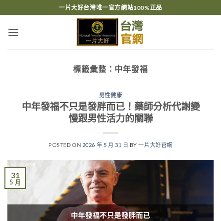
跳
一片大好台灣唯一官方網站100%正品
轉
至
內
容
標籤彙整：
中年發福
男性健康
中年發福不只是發胖而已！藥師分析代謝變
慢跟男性活力的關聯
POSTED ON
2026 年 5 月 31 日
BY
一片大好官網
31
5 月