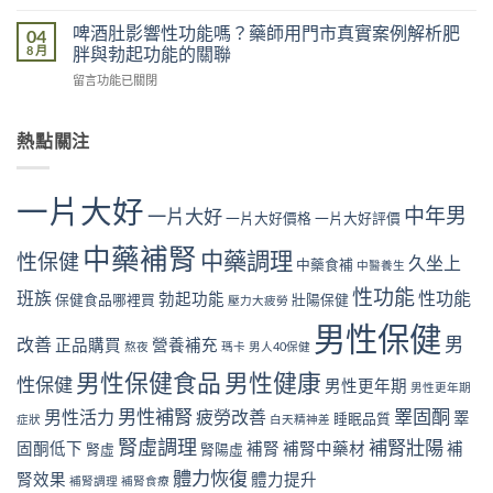
〈抽
功
門
市
菸
能
啤酒肚影響性功能嗎？藥師用門市真實案例解析肥
04
市
真
影
是
8 月
胖與勃起功能的關聯
真
實
響
真
實
案
在
留言功能已關閉
性
的
案
例
〈啤
功
嗎？
例，
解
酒
能
藥
教
析
肚
熱點關注
是
師
你
「坐
影
真
用
從
出
響
的
門
飲
來」
性
嗎？
市
一片大好
食
的
中年男
功
一片大好
藥
一片大好價格
一片大好評價
真
與
勃
能
師
實
生
起
嗎？
中藥補腎
用
中藥調理
案
性保健
活
久坐上
危
中藥食補
中醫養生
藥
門
例
找
機〉
師
市
性功能
解
班族
性功能
回
勃起功能
保健食品哪裡買
壯陽保健
中
壓力大疲勞
用
真
析
勃
門
實
男性保健
睡
起
男
改善
市
正品購買
營養補充
案
熬夜
瑪卡
男人40保健
眠
硬
真
例
不
度〉
男性保健食品
男性健康
實
性保健
解
男性更年期
足
男性更年期
中
案
析
與
男性補腎
睪固酮
男性活力
疲勞改善
睪
例
睡眠品質
症狀
白天精神差
尼
勃
解
古
起
腎虛調理
補腎壯陽
固酮低下
補腎
補腎中藥材
補
腎虛
腎陽虛
析
丁
功
肥
體力恢復
與
腎效果
體力提升
能
補腎調理
補腎食療
胖