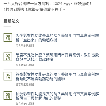
一片大好台灣唯一官方網站，100%正品、無效退款！
1粒強到爆表 1粒擎天 讓你愛不釋手。
最新貼文
久坐影響性功能是真的嗎？藥師用門市真實案例解
08
8 月
析「坐出來」的勃起危機
在
留言功能已關閉
〈久
坐
硬度不足吃什麼？藥師用門市真實案例，教你從飲
07
影
8 月
食與生活找回勃起硬度
響
在
留言功能已關閉
性
〈硬
功
度
能
熬夜影響性功能是真的嗎？藥師用門市真實案例解
06
不
是
8 月
析睡眠不足與勃起功能的關聯
足
真
在
留言功能已關閉
吃
的
〈熬
什
嗎？
夜
麼？
抽菸影響性功能是真的嗎？藥師用門市真實案例解
05
藥
影
藥
8 月
析尼古丁與勃起功能的關聯
師
響
師
用
在
留言功能已關閉
性
用
門