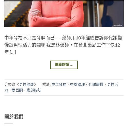
中年發福不只是發胖而已——藥師用10年經驗告訴你代謝變
慢跟男性活力的關聯 我是林藥師，在台北藥局工作了快12
年 […]
繼續閱讀
→
分類為《
男性健康
》
|
標籤:
中年發福
、
中藥調理
、
代謝變慢
、
男性活
力
、
睪固酮
、
腹部脂肪
關於我們