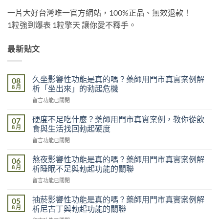
一片大好台灣唯一官方網站，100%正品、無效退款！
1粒強到爆表 1粒擎天 讓你愛不釋手。
最新貼文
久坐影響性功能是真的嗎？藥師用門市真實案例解
08
8 月
析「坐出來」的勃起危機
在
留言功能已關閉
〈久
坐
硬度不足吃什麼？藥師用門市真實案例，教你從飲
07
影
8 月
食與生活找回勃起硬度
響
在
留言功能已關閉
性
〈硬
功
度
能
熬夜影響性功能是真的嗎？藥師用門市真實案例解
06
不
是
8 月
析睡眠不足與勃起功能的關聯
足
真
在
留言功能已關閉
吃
的
〈熬
什
嗎？
夜
麼？
抽菸影響性功能是真的嗎？藥師用門市真實案例解
05
藥
影
藥
8 月
析尼古丁與勃起功能的關聯
師
響
師
用