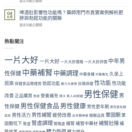
在
留言功能已關閉
性
用
門
〈抽
功
門
市
菸
能
啤酒肚影響性功能嗎？藥師用門市真實案例解析肥
04
市
真
影
是
8 月
胖與勃起功能的關聯
真
實
響
真
實
案
在
留言功能已關閉
性
的
案
例
〈啤
功
嗎？
例，
解
酒
能
藥
教
析
肚
熱點關注
是
師
你
「坐
影
真
用
從
出
響
的
門
飲
來」
性
嗎？
市
一片大好
食
的
中年男
功
一片大好
藥
一片大好價格
一片大好評價
真
與
勃
能
師
實
生
起
嗎？
中藥補腎
用
中藥調理
案
性保健
活
久坐上
危
中藥食補
中醫養生
藥
門
例
找
機〉
師
市
性功能
解
班族
性功能
回
勃起功能
保健食品哪裡買
壯陽保健
中
壓力大疲勞
用
真
析
勃
門
實
男性保健
睡
起
男
改善
市
正品購買
營養補充
案
熬夜
瑪卡
男人40保健
眠
硬
真
例
不
度〉
男性保健食品
男性健康
實
性保健
解
男性更年期
足
男性更年期
中
案
析
與
男性補腎
睪固酮
男性活力
疲勞改善
睪
例
睡眠品質
症狀
白天精神差
尼
勃
解
古
起
腎虛調理
補腎壯陽
固酮低下
補腎
補腎中藥材
補
腎虛
腎陽虛
析
丁
功
肥
體力恢復
與
腎效果
體力提升
能
補腎調理
補腎食療