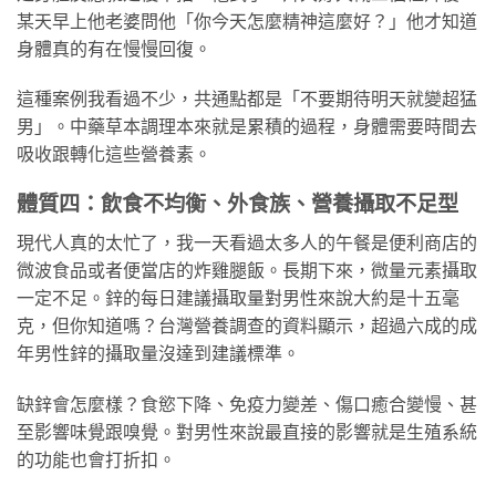
某天早上他老婆問他「你今天怎麼精神這麼好？」他才知道
身體真的有在慢慢回復。
這種案例我看過不少，共通點都是「不要期待明天就變超猛
男」。中藥草本調理本來就是累積的過程，身體需要時間去
吸收跟轉化這些營養素。
體質四：飲食不均衡、外食族、營養攝取不足型
現代人真的太忙了，我一天看過太多人的午餐是便利商店的
微波食品或者便當店的炸雞腿飯。長期下來，微量元素攝取
一定不足。鋅的每日建議攝取量對男性來說大約是十五毫
克，但你知道嗎？台灣營養調查的資料顯示，超過六成的成
年男性鋅的攝取量沒達到建議標準。
缺鋅會怎麼樣？食慾下降、免疫力變差、傷口癒合變慢、甚
至影響味覺跟嗅覺。對男性來說最直接的影響就是生殖系統
的功能也會打折扣。