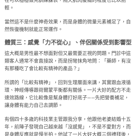
輕。
當然這不是什麼神奇效果，而是身體的微量元素補足了，自
然恢復機制就能正常運作。
體質三：感覺「力不從心」、伴侶關係受到影響型
這大概是男性最不想面對但又最需要正視的問題。門診中這
類客人通常不會直接說，而是拐彎抹角地問：「藥師，有沒
有那種吃了會比較有精神的產品？」
所謂的「比較有精神」，回到生理層面來講，其實跟血液循
環、神經傳導跟荷爾蒙平衡都有關係。一片大好的配方不走
速效路線，它比較像是幫身體打好底子——先把營養補足，
讓身體有能力自己去調節。
有個四十多歲的科技業主管跟我分享，他跟他老婆結婚十五
年，前陣子發現自己越來越「沒感覺」，不是不愛對方，而
是身體反應就是慢半拍。他試了一片大好大概三個禮拜後，