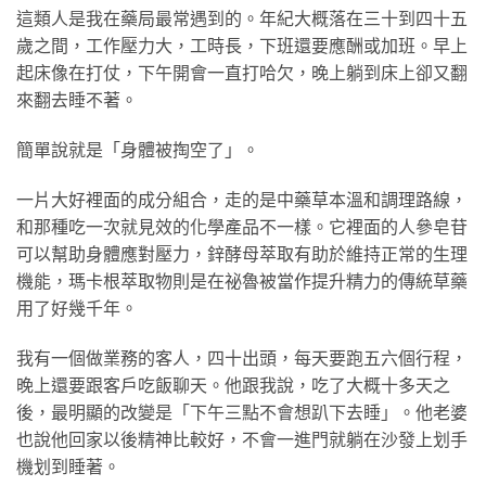
這類人是我在藥局最常遇到的。年紀大概落在三十到四十五
歲之間，工作壓力大，工時長，下班還要應酬或加班。早上
起床像在打仗，下午開會一直打哈欠，晚上躺到床上卻又翻
來翻去睡不著。
簡單說就是「身體被掏空了」。
一片大好裡面的成分組合，走的是中藥草本溫和調理路線，
和那種吃一次就見效的化學產品不一樣。它裡面的人參皂苷
可以幫助身體應對壓力，鋅酵母萃取有助於維持正常的生理
機能，瑪卡根萃取物則是在祕魯被當作提升精力的傳統草藥
用了好幾千年。
我有一個做業務的客人，四十出頭，每天要跑五六個行程，
晚上還要跟客戶吃飯聊天。他跟我說，吃了大概十多天之
後，最明顯的改變是「下午三點不會想趴下去睡」。他老婆
也說他回家以後精神比較好，不會一進門就躺在沙發上划手
機划到睡著。