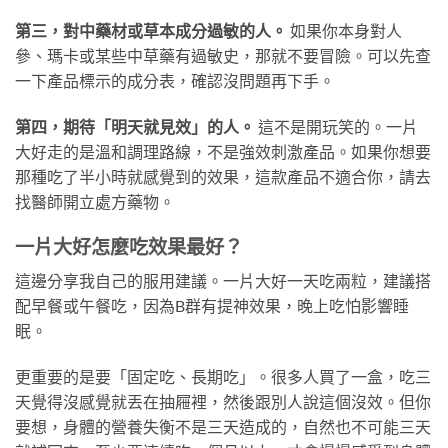
第三，對中藥材或草本成分過敏的人。
如果你本身對人
參、瑪卡或某些中草藥有過敏史，那就不要冒險。可以先查
一下產品標示的成分表，確認沒問題再下手。
第四，期待「明天就見效」的人。
這不是開玩笑的。一片
大好走的是溫和調理路線，不是強效刺激產品。如果你想要
那種吃了半小時就感覺到的效果，這款產品不適合你，請去
找醫師開立處方藥物。
一片大好怎麼吃效果最好？
這邊分享我自己的服用建議。一片大好一天吃兩粒，建議搭
配早餐或午餐吃，因為B群有提神效果，晚上吃怕影響睡
眠。
更重要的是要「固定吃、長期吃」。很多人買了一盒，吃三
天覺得沒感覺就丟在抽屜裡，然後跟別人說這個沒效。但你
要想，身體的營養失衡不是三天造成的，自然也不可能三天