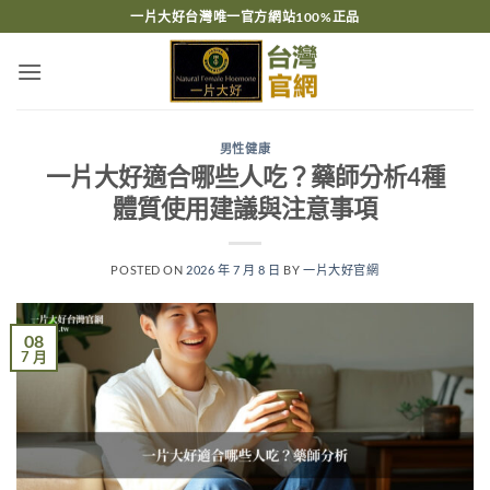
跳
一片大好台灣唯一官方網站100%正品
轉
至
內
容
男性健康
一片大好適合哪些人吃？藥師分析4種
體質使用建議與注意事項
POSTED ON
2026 年 7 月 8 日
BY
一片大好官網
08
7 月