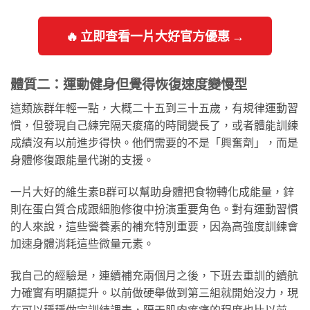
🔥 立即查看一片大好官方優惠 →
體質二：運動健身但覺得恢復速度變慢型
這類族群年輕一點，大概二十五到三十五歲，有規律運動習
慣，但發現自己練完隔天痠痛的時間變長了，或者體能訓練
成績沒有以前進步得快。他們需要的不是「興奮劑」，而是
身體修復跟能量代謝的支援。
一片大好的維生素B群可以幫助身體把食物轉化成能量，鋅
則在蛋白質合成跟細胞修復中扮演重要角色。對有運動習慣
的人來說，這些營養素的補充特別重要，因為高強度訓練會
加速身體消耗這些微量元素。
我自己的經驗是，連續補充兩個月之後，下班去重訓的續航
力確實有明顯提升。以前做硬舉做到第三組就開始沒力，現
在可以穩穩做完訓練課表，隔天肌肉痠痛的程度也比以前