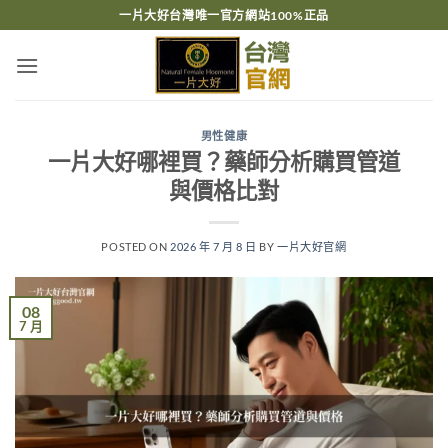
跳
一片大好台灣唯一官方網站100%正品
轉
至
內
容
男性健康
一片大好哪裡買？藥師分析購買管道
與價格比對
POSTED ON
2026 年 7 月 8 日
BY
一片大好官網
08
7 月