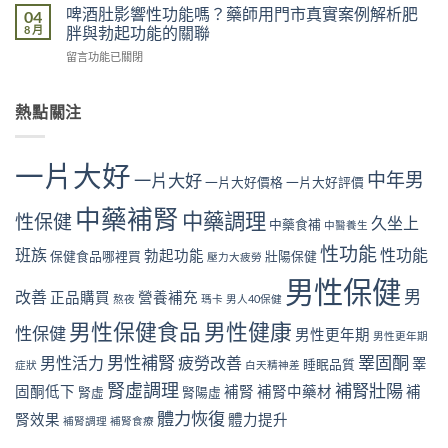
菸
能
啤酒肚影響性功能嗎？藥師用門市真實案例解析肥
04
市
真
影
是
8 月
胖與勃起功能的關聯
真
實
響
真
實
案
在
留言功能已關閉
性
的
案
例
〈啤
功
嗎？
例，
解
酒
能
藥
教
析
肚
熱點關注
是
師
你
「坐
影
真
用
從
出
響
的
門
飲
來」
性
嗎？
市
一片大好
食
的
中年男
功
一片大好
藥
一片大好價格
一片大好評價
真
與
勃
能
師
實
生
起
嗎？
中藥補腎
用
中藥調理
案
性保健
活
久坐上
危
中藥食補
中醫養生
藥
門
例
找
機〉
師
市
性功能
解
班族
性功能
回
勃起功能
保健食品哪裡買
壯陽保健
中
壓力大疲勞
用
真
析
勃
門
實
男性保健
睡
起
男
改善
市
正品購買
營養補充
案
熬夜
瑪卡
男人40保健
眠
硬
真
例
不
度〉
男性保健食品
男性健康
實
性保健
解
男性更年期
足
男性更年期
中
案
析
與
男性補腎
睪固酮
男性活力
疲勞改善
睪
例
睡眠品質
症狀
白天精神差
尼
勃
解
古
起
腎虛調理
補腎壯陽
固酮低下
補腎
補腎中藥材
補
腎虛
腎陽虛
析
丁
功
肥
體力恢復
與
腎效果
體力提升
能
補腎調理
補腎食療
胖
勃
的
與