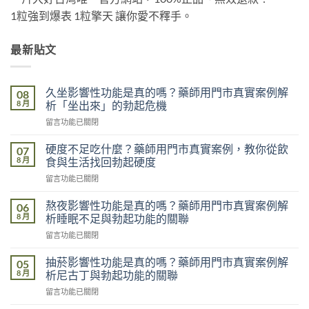
1粒強到爆表 1粒擎天 讓你愛不釋手。
最新貼文
久坐影響性功能是真的嗎？藥師用門市真實案例解
08
8 月
析「坐出來」的勃起危機
在
留言功能已關閉
〈久
坐
硬度不足吃什麼？藥師用門市真實案例，教你從飲
07
影
8 月
食與生活找回勃起硬度
響
在
留言功能已關閉
性
〈硬
功
度
能
熬夜影響性功能是真的嗎？藥師用門市真實案例解
06
不
是
8 月
析睡眠不足與勃起功能的關聯
足
真
在
留言功能已關閉
吃
的
〈熬
什
嗎？
夜
麼？
抽菸影響性功能是真的嗎？藥師用門市真實案例解
05
藥
影
藥
8 月
析尼古丁與勃起功能的關聯
師
響
師
用
在
留言功能已關閉
性
用
門
〈抽
功
門
市