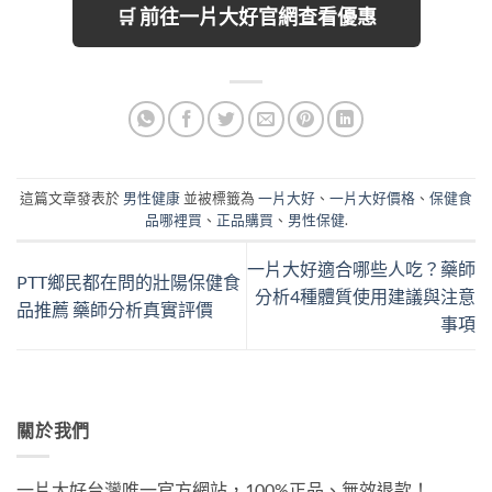
🛒 前往一片大好官網查看優惠
這篇文章發表於
男性健康
並被標籤為
一片大好
、
一片大好價格
、
保健食
品哪裡買
、
正品購買
、
男性保健
.
一片大好適合哪些人吃？藥師
PTT鄉民都在問的壯陽保健食
分析4種體質使用建議與注意
品推薦 藥師分析真實評價
事項
關於我們
一片大好台灣唯一官方網站，100%正品、無效退款！