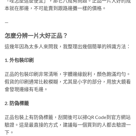
「哇怎麼這麼便宜」，那它八成有問題。正品一片大好的成
本就在那邊，不可能賣到跟路邊攤一樣的價格。
—
怎麼分辨一片大好正品？
這幾年因為太多人來問我，我整理出幾個簡單的辨識方法：
1. 外包裝印刷
正品的包裝印刷非常清晰，字體邊緣銳利，顏色飽滿均勻。
假貨的印刷通常比較模糊，尤其是小字的部分，用放大鏡看
會發現邊緣有毛邊。
2. 防偽標籤
正品包裝上有防偽標籤，刮開後可以掃QR Code到官方網站
驗證。這是最直接的方式，建議每一個買到的人都去驗證一
下。