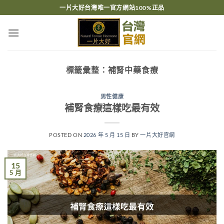
跳
一片大好台灣唯一官方網站100%正品
轉
至
內
容
標籤彙整：
補腎中藥食療
男性健康
補腎食療這樣吃最有效
POSTED ON
2026 年 5 月 15 日
BY
一片大好官網
15
5 月