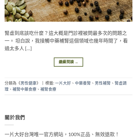
腎虛到底該吃什麼？這大概是門診裡被問最多次的問題之
一。 坦白說，我接觸中藥補腎這個領域也幾年時間了，看
過太多人 […]
繼續閱讀
→
分類為《
男性健康
》
|
標籤:
一片大好
、
中藥養腎
、
男性補腎
、
腎虛調
理
、
補腎中藥食療
、
補腎食療
關於我們
一片大好台灣唯一官方網站，100%正品、無效退款！