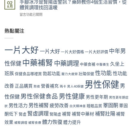
功
手腳冰冷是腎陽虛警訊？藥師教你4個生活習慣，從
02
藥
真
酮
能
8 月
體質調理找回溫暖
師
實
下
嗎？
用
案
在
留言功能已關閉
降
藥
門
例
〈手
有
師
市
解
腳
哪
用
真
析
冰
熱點關注
些
門
實
睡
冷
徵
市
案
眠
是
兆？
真
例
不
腎
藥
實
一片大好
解
足
中年男
陽
一片大好
師
一片大好價格
一片大好評價
案
析
與
虛
分
例
尼
勃
警
中藥補腎
享
中藥調理
解
性保健
古
久坐上
起
中藥食補
中醫養生
訊？
40
析
丁
功
藥
歲
性功能
肥
班族
性功能
與
勃起功能
保健食品哪裡買
壯陽保健
能
壓力大疲勞
師
後
胖
勃
的
教
找
男性保健
與
起
關
男
改善
你
正品購買
營養補充
回
熬夜
瑪卡
男人40保健
勃
功
聯〉
4
體
起
能
中
男性健康
男性保健食品
個
性保健
力
男性更年期
功
男性更年期症
的
生
與
能
關
男性補腎
睪固酮
男性活力
疲勞改善
睪固
活
睡眠品質
狀
白天精神差
性
的
聯〉
習
慾
關
腎虛調理
補腎壯陽
中
酮低下
補腎
補腎中藥材
補腎
腎虛
腎陽虛
慣，
的
聯〉
從
體力恢復
5
效果
體力提升
中
補腎調理
補腎食療
體
個
質
方