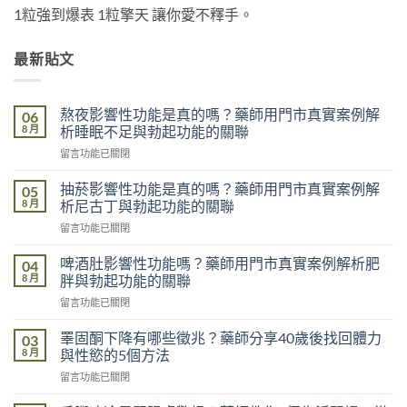
1粒強到爆表 1粒擎天 讓你愛不釋手。
最新貼文
熬夜影響性功能是真的嗎？藥師用門市真實案例解
06
8 月
析睡眠不足與勃起功能的關聯
在
留言功能已關閉
〈熬
夜
抽菸影響性功能是真的嗎？藥師用門市真實案例解
05
影
8 月
析尼古丁與勃起功能的關聯
響
在
留言功能已關閉
性
〈抽
功
菸
能
啤酒肚影響性功能嗎？藥師用門市真實案例解析肥
04
影
是
8 月
胖與勃起功能的關聯
響
真
在
留言功能已關閉
性
的
〈啤
功
嗎？
酒
能
睪固酮下降有哪些徵兆？藥師分享40歲後找回體力
03
藥
肚
是
8 月
與性慾的5個方法
師
影
真
用
在
留言功能已關閉
響
的
門
〈睪
性
嗎？
市
固