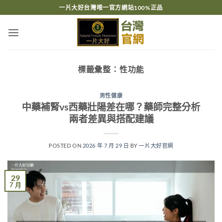
跳
一片大好台灣唯一官方網站100%正品
轉
至
內
容
標籤彙整：
性功能
男性健康
中藥補腎vs西藥壯陽差在哪？藥師完整分析
兩者差異與搭配建議
POSTED ON
2026 年 7 月 29 日
BY
一片大好官網
29
7 月