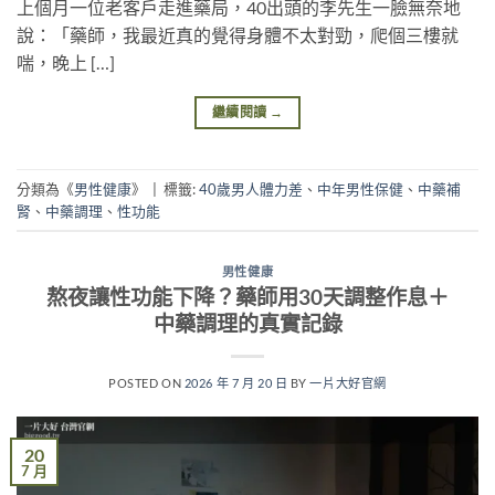
上個月一位老客戶走進藥局，40出頭的李先生一臉無奈地
說：「藥師，我最近真的覺得身體不太對勁，爬個三樓就
喘，晚上 […]
繼續閱讀
→
分類為《
男性健康
》
|
標籤:
40歲男人體力差
、
中年男性保健
、
中藥補
腎
、
中藥調理
、
性功能
男性健康
熬夜讓性功能下降？藥師用30天調整作息＋
中藥調理的真實記錄
POSTED ON
2026 年 7 月 20 日
BY
一片大好官網
20
7 月