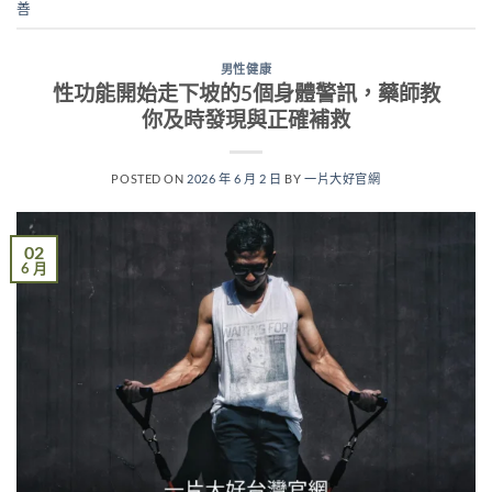
善
男性健康
性功能開始走下坡的5個身體警訊，藥師教
你及時發現與正確補救
POSTED ON
2026 年 6 月 2 日
BY
一片大好官網
02
6 月