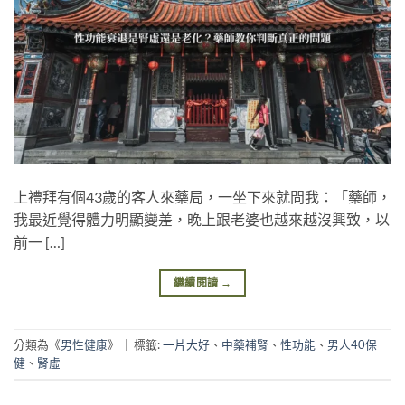
上禮拜有個43歲的客人來藥局，一坐下來就問我：「藥師，
我最近覺得體力明顯變差，晚上跟老婆也越來越沒興致，以
前一 […]
繼續閱讀
→
分類為《
男性健康
》
|
標籤:
一片大好
、
中藥補腎
、
性功能
、
男人40保
健
、
腎虛