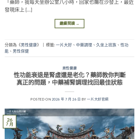
「藥師，我每天坐辦公室八小時，回家也癱在沙發上，最近
發現床上 […]
繼續閱讀
→
分類為《
男性健康
》
|
標籤:
一片大好
、
中藥調理
、
久坐上班族
、
性功
能
、
男性保健
男性健康
性功能衰退是腎虛還是老化？藥師教你判斷
真正的問題，中藥補腎調理找回最佳狀態
POSTED ON
2026 年 7 月 26 日
BY
一片大好官網
26
7 月