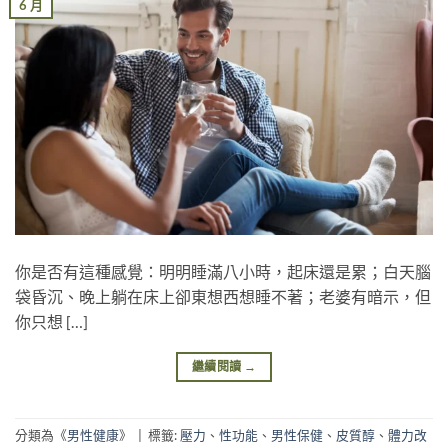
6 月
你是否有這種感覺：明明睡滿八小時，起床還是累；白天腦
袋昏沉、晚上躺在床上卻東想西想睡不著；老婆有暗示，但
你只想 […]
繼續閱讀
→
分類為《
男性健康
》
|
標籤:
壓力
、
性功能
、
男性保健
、
皮質醇
、
體力改