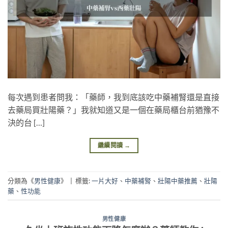
每次遇到患者問我：「藥師，我到底該吃中藥補腎還是直接
去藥局買壯陽藥？」我就知道又是一個在藥局櫃台前猶豫不
決的台 […]
繼續閱讀
→
分類為《
男性健康
》
|
標籤:
一片大好
、
中藥補腎
、
壯陽中藥推薦
、
壯陽
藥
、
性功能
男性健康