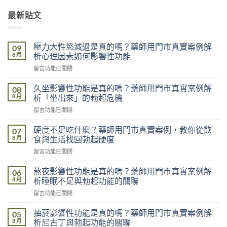
最新貼文
壓力大性慾減退是真的嗎？藥師用門市真實案例解
09
8 月
析心理因素如何影響性功能
在
留言功能已關閉
〈壓
力
久坐影響性功能是真的嗎？藥師用門市真實案例解
08
大
8 月
析「坐出來」的勃起危機
性
在
留言功能已關閉
慾
〈久
減
坐
退
硬度不足吃什麼？藥師用門市真實案例，教你從飲
07
影
是
8 月
食與生活找回勃起硬度
響
真
在
留言功能已關閉
性
的
〈硬
功
嗎？
度
能
熬夜影響性功能是真的嗎？藥師用門市真實案例解
06
藥
不
是
8 月
析睡眠不足與勃起功能的關聯
師
足
真
用
在
留言功能已關閉
吃
的
門
〈熬
什
嗎？
市
夜
麼？
抽菸影響性功能是真的嗎？藥師用門市真實案例解
05
藥
真
影
藥
8 月
析尼古丁與勃起功能的關聯
師
實
響