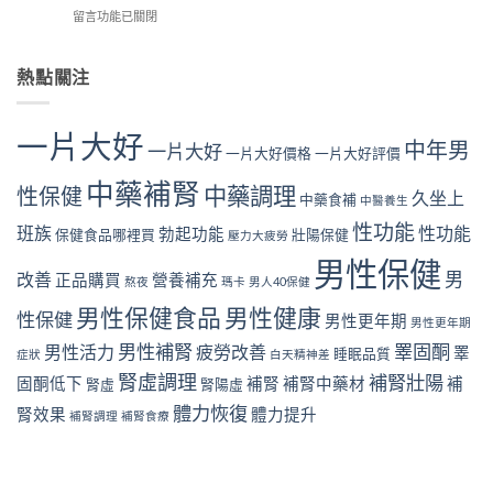
師
用
案
在
留言功能已關閉
性
用
門
例
〈抽
功
門
市
解
菸
能
市
真
析
影
熱點關注
是
真
實
心
響
真
實
案
理
性
的
案
例
因
功
嗎？
例，
一片大好
解
素
中年男
能
一片大好
藥
一片大好價格
一片大好評價
教
析
如
是
師
你
「坐
何
真
中藥補腎
用
中藥調理
從
性保健
出
久坐上
影
中藥食補
中醫養生
的
門
飲
來」
響
嗎？
市
性功能
食
班族
性功能
的
勃起功能
保健食品哪裡買
壯陽保健
性
壓力大疲勞
藥
真
與
勃
功
師
實
男性保健
生
起
能〉
男
改善
用
正品購買
營養補充
案
熬夜
瑪卡
男人40保健
活
危
中
門
例
找
機〉
男性保健食品
男性健康
市
性保健
解
男性更年期
回
男性更年期
中
真
析
勃
男性補腎
睪固酮
男性活力
疲勞改善
睪
實
睡眠品質
症狀
白天精神差
睡
起
案
眠
硬
腎虛調理
補腎壯陽
固酮低下
補腎
補腎中藥材
補
腎虛
腎陽虛
例
不
度〉
解
體力恢復
足
腎效果
體力提升
中
補腎調理
補腎食療
析
與
尼
勃
古
起
丁
功