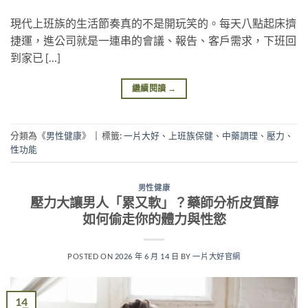
現代上班族的生活節奏真的不是開玩笑的。每天八點起床擠
捷運，進公司就是一連串的會議、報告、客戶需求，下班回
到家已 […]
繼續閱讀
→
分類為《
男性健康
》
|
標籤:
一片大好
、
上班族保健
、
中藥調理
、
壓力
、
性功能
男性健康
壓力大讓男人「累又軟」？藥師分析皮質醇
如何偷走你的體力與性慾
POSTED ON
2026 年 6 月 14 日
BY
一片大好官網
14