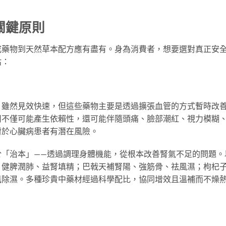
關鍵原則
成藥物到天然草本配方應有盡有。身為消費者，想要選對真正安
估：
，雖然見效快速，但這些藥物主要是透過擴張血管的方式暫時改
用不僅可能產生依賴性，還可能伴隨頭痛、臉部潮紅、視力模糊
對於心臟病患者有潛在風險。
於「治本」——透過調理身體機能，從根本改善腎氣不足的問題。
、健脾潤肺、益腎填精；巴戟天補腎陽、強筋骨、祛風濕；枸杞
風除濕。多種珍貴中藥材經過科學配比，協同增效且溫補而不燥