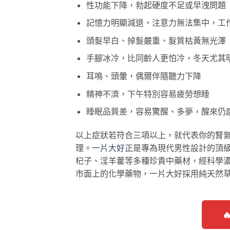
性功能下降，勃起硬度不足或早洩問題
記憶力明顯減退，注意力無法集中，工
頭髮早白、掉髮嚴重、髮質枯黃無光澤
手腳冰冷，比同齡人更怕冷，冬天尤其
耳鳴、頭暈，偶爾伴隨聽力下降
精神不濟，下午特別容易疲勞想睡
睡眠品質差，容易驚醒、多夢，醒來仍
以上症狀若符合三項以上，就代表你的腎
理。
一片大好
正是專為現代男性設計的頂
杞子、淫羊藿等多種珍貴中藥材，經科學
市面上的化學藥物，一片大好採用純天然