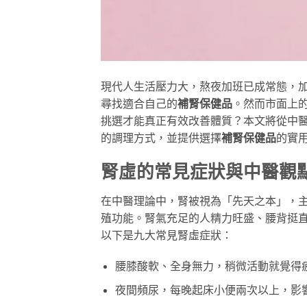
現代人生活壓力大，熬夜加班已成常態，
尋找適合自己的
補腎保健品
。然而市面上
挑選才能真正有效改善體質？本文將從中
的調理方式，並提供選擇
補腎保健品
的實
腎虛的常見症狀與中醫觀
在中醫理論中，腎被視為「先天之本」，
殖功能。腎氣充足的人精力旺盛、腰背挺
以下是九大常見腎虛症狀：
腰膝酸軟、全身無力，稍微活動就覺得
夜間頻尿，每晚起床小便兩次以上，影