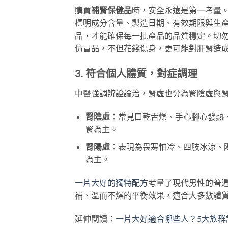
購買
補腎保健品
時，安全永遠是第一考量。
標明成分含量、製造日期、有效期限與生
品，才能確保每一批產品的品質穩定。切
仿冒品，不但花錢傷身，更可能對肝腎造
3. 符合個人體質，對症調理
中醫強調辨證論治，腎虛也分為腎陰虛與
腎陰虛
：常見口乾舌燥、手心腳心發熱
腎為主。
腎陽虛
：表現為畏寒怕冷、四肢冰涼、
為主。
一片大好的獨特配方
考量了現代男性的普
補、溫而不燥的平衡效果，適合大多數體
延伸閱讀：
一片大好適合哪些人？5大族群