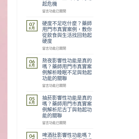
起危機
在
留言功能已關閉
〈久
坐
硬度不足吃什麼？藥師
07
影
8 月
用門市真實案例，教你
響
從飲食與生活找回勃起
性
硬度
功
能
在
留言功能已關閉
是
〈硬
真
度
熬夜影響性功能是真的
06
的
不
8 月
嗎？藥師用門市真實案
嗎？
足
例解析睡眠不足與勃起
藥
吃
功能的關聯
師
什
用
麼？
在
留言功能已關閉
門
藥
〈熬
市
師
夜
抽菸影響性功能是真的
05
真
用
影
8 月
嗎？藥師用門市真實案
實
門
響
例解析尼古丁與勃起功
案
市
性
能的關聯
例
真
功
解
實
能
在
留言功能已關閉
析
案
是
〈抽
「坐
例，
真
菸
啤酒肚影響性功能嗎？
04
出
教
的
影