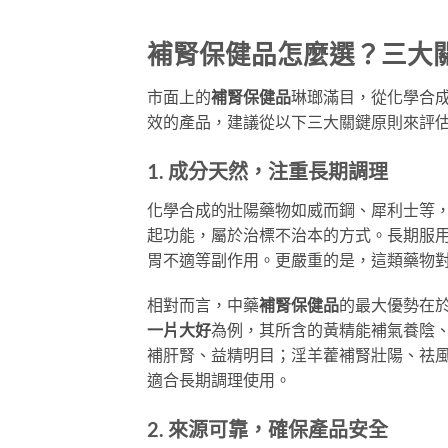
補腎保健品怎麼選？三大
市面上的
補腎保健品
琳瑯滿目，從化學合
效的產品，建議從以下三大關鍵原則來評
1. 成分天然，注重長期調理
化學合成的壯陽藥物如威而鋼、犀利士等
起功能，屬於治標不治本的方式。長期服
胃不適等副作用。更嚴重的是，這類藥物
相對而言，中藥
補腎保健品
的最大優勢在
一片大好
為例，其所含的黃精能補氣養陰
補肝腎、益精明目；淫羊藿補腎壯陽、祛
適合長期調理使用。
2. 來源可靠，確保產品安全