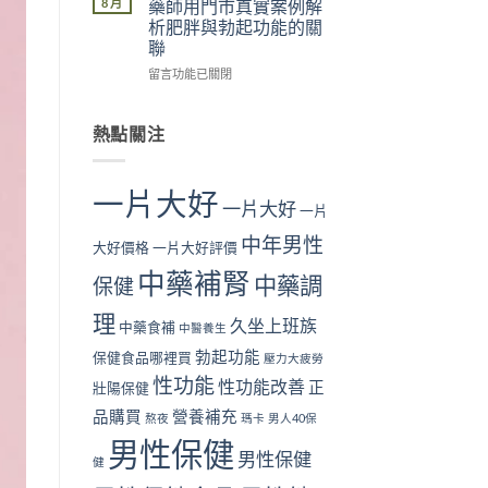
8 月
藥師用門市真實案例解
來」
你
嗎？
響
析肥胖與勃起功能的關
的
從
藥
性
聯
勃
飲
師
功
起
食
用
能
在
留言功能已關閉
危
與
門
是
〈啤
機〉
生
市
真
酒
中
活
真
的
肚
熱點關注
找
實
嗎？
影
回
案
藥
響
勃
例
師
性
一片大好
起
解
用
功
一片大好
一片
硬
析
門
能
度〉
睡
市
中年男性
嗎？
大好價格
一片大好評價
中
眠
真
藥
中藥補腎
不
實
師
中藥調
保健
足
案
用
與
例
門
理
久坐上班族
中藥食補
中醫養生
勃
解
市
起
析
真
勃起功能
保健食品哪裡買
壓力大疲勞
功
尼
實
性功能
性功能改善
正
能
壯陽保健
古
案
的
丁
例
品購買
營養補充
熬夜
瑪卡
男人40保
關
與
解
聯〉
男性保健
勃
析
男性保健
中
起
健
肥
功
胖