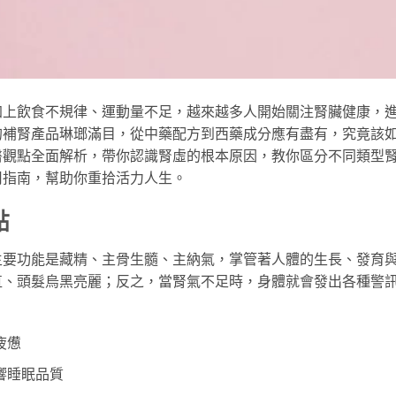
加上飲食不規律、運動量不足，越來越多人開始關注腎臟健康，
的補腎產品琳瑯滿目，從中藥配方到西藥成分應有盡有，究竟該
醫觀點全面解析，帶你認識腎虛的根本原因，教你區分不同類型
用指南，幫助你重拾活力人生。
點
主要功能是藏精、主骨生髓、主納氣，掌管著人體的生長、發育
直、頭髮烏黑亮麗；反之，當腎氣不足時，身體就會發出各種警
疲憊
響睡眠品質