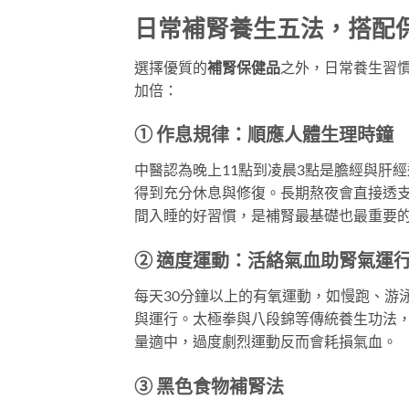
日常補腎養生五法，搭配
選擇優質的
補腎保健品
之外，日常養生習
加倍：
① 作息規律：順應人體生理時鐘
中醫認為晚上11點到凌晨3點是膽經與肝
得到充分休息與修復。長期熬夜會直接透
間入睡的好習慣，是補腎最基礎也最重要
② 適度運動：活絡氣血助腎氣運
每天30分鐘以上的有氧運動，如慢跑、游
與運行。太極拳與八段錦等傳統養生功法
量適中，過度劇烈運動反而會耗損氣血。
③ 黑色食物補腎法