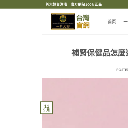
跳
一片大好台灣唯一官方網站100%正品
轉
至
首页
一
內
容
補腎保健品怎麼
POSTE
11
5 月