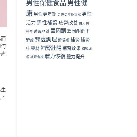
男性保健食品
男性健
能
與
的
勃
康
男性
關
男性更年期
起
男性更年期症狀
聯〉
功
男性補腎
活力
疲勞改善
白天精
中
能
的
睪固酮
睪固酮低下
睡眠品質
神差
關
進而
腎虛調理
補腎
補腎
腎虛
腎陽虛
聯〉
中
如何
補腎壯陽
中藥材
補腎效果
補腎調
腎虛
體力恢復
體力提升
理
補腎食療
與生
訊。