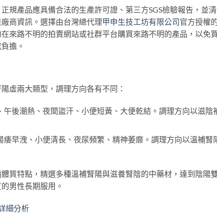
正規產品應具備合法的生產許可證、第三方SGS檢驗報告，並清
產廠商資訊。選擇由台灣總代理
甲申生技工坊有限公司
官方授權
勿在來路不明的拍賣網站或社群平台購買來路不明的產品，以免
成負擔。
腎陽虛兩大類型，調理方向各有不同：
、午後潮熱、夜間盜汗、小便短黃、大便乾結。調理方向以滋陰
陽痿早洩、小便清長、夜尿頻繁、精神萎靡。調理方向以溫補腎
遍體質特點，精選多種溫補腎陽與滋養腎陰的中藥材，達到陰陽
質的男性長期服用。
詳細分析