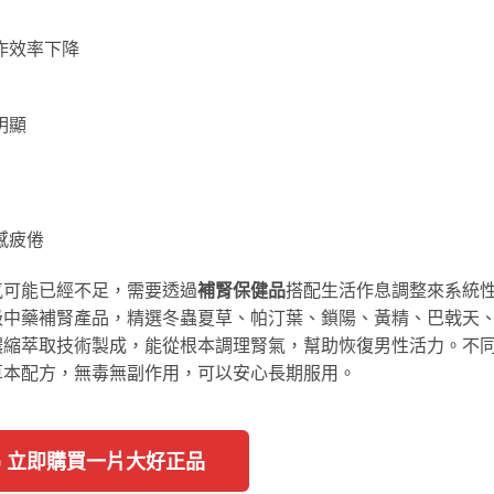
作效率下降
明顯
感疲倦
氣可能已經不足，需要透過
補腎保健品
搭配生活作息調整來系統
級中藥補腎產品，精選冬蟲夏草、帕汀葉、鎖陽、黃精、巴戟天
濃縮萃取技術製成，能從根本調理腎氣，幫助恢復男性活力。不
草本配方，無毒無副作用，可以安心長期服用。
🔥 立即購買一片大好正品