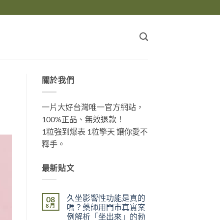
關於我們
一片大好台灣唯一官方網站，
100%正品、無效退款！
1粒強到爆表 1粒擎天 讓你愛不
釋手。
最新貼文
久坐影響性功能是真的
08
8 月
嗎？藥師用門市真實案
例解析「坐出來」的勃