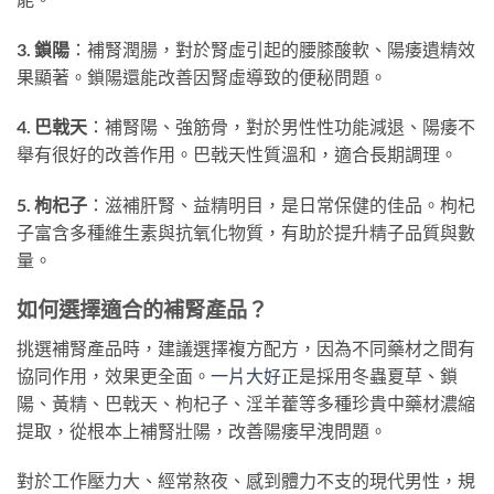
3. 鎖陽
：補腎潤腸，對於腎虛引起的腰膝酸軟、陽痿遺精效
果顯著。鎖陽還能改善因腎虛導致的便秘問題。
4. 巴戟天
：補腎陽、強筋骨，對於男性性功能減退、陽痿不
舉有很好的改善作用。巴戟天性質溫和，適合長期調理。
5. 枸杞子
：滋補肝腎、益精明目，是日常保健的佳品。枸杞
子富含多種維生素與抗氧化物質，有助於提升精子品質與數
量。
如何選擇適合的補腎產品？
挑選補腎產品時，建議選擇複方配方，因為不同藥材之間有
協同作用，效果更全面。
一片大好
正是採用冬蟲夏草、鎖
陽、黃精、巴戟天、枸杞子、淫羊藿等多種珍貴中藥材濃縮
提取，從根本上補腎壯陽，改善陽痿早洩問題。
對於工作壓力大、經常熬夜、感到體力不支的現代男性，規