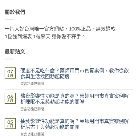
關於我們
一片大好台灣唯一官方網站，100%正品、無效退款！
1粒強到爆表 1粒擎天 讓你愛不釋手。
最新貼文
硬度不足吃什麼？藥師用門市真實案例，教你從飲
07
8 月
食與生活找回勃起硬度
在
留言功能已關閉
〈硬
度
熬夜影響性功能是真的嗎？藥師用門市真實案例解
06
不
8 月
析睡眠不足與勃起功能的關聯
足
在
留言功能已關閉
吃
〈熬
什
夜
麼？
抽菸影響性功能是真的嗎？藥師用門市真實案例解
05
影
藥
8 月
析尼古丁與勃起功能的關聯
響
師
在
留言功能已關閉
性
用