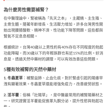
為什麼男性需要補腎？
在中醫理論中，腎被稱為「先天之本」，主藏精、主生殖、
主骨生髓。隨著年齡增長、生活壓力增加，許多台灣男性開
始出現腰膝酸軟、精神不濟、性功能下降等問題，這些都與
腎氣不足息息相關。
根據統計，台灣40歲以上男性約有40%存在不同程度的勃起
功能障礙，而30歲以下的年輕族群也有近15%的比例。好消
息是，透過天然中藥材的調理，可以有效改善這些問題。
5種有效補腎的天然中藥材
1. 冬蟲夏草
：補腎益肺、止血化痰，對於腎虛引起的陽痿早
洩有顯著效果。冬蟲夏草還能增強免疫力，改善疲勞狀態。
2. 淫羊藿
：俗稱「壯陽草」，是中醫最常用的補腎陽藥材之
一。研究證實淫羊藿能促進睪丸酮分泌，提升性慾與勃起功
能。