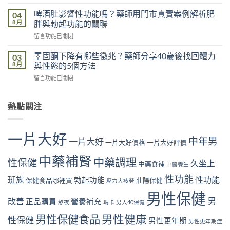
〈抽
功
門
菸
能
啤酒肚影響性功能嗎？藥師用門市真實案例解析肥
04
市
影
是
8 月
胖與勃起功能的關聯
真
響
真
實
在
留言功能已關閉
性
的
案
〈啤
功
嗎？
例，
酒
能
睪固酮下降有哪些徵兆？藥師分享40歲後找回體力
03
藥
教
肚
是
8 月
與性慾的5個方法
師
你
影
真
用
從
在
留言功能已關閉
響
的
門
飲
〈睪
性
嗎？
市
食
固
功
藥
真
與
酮
熱點關注
能
師
實
生
下
嗎？
用
案
活
降
藥
門
例
找
有
師
市
一片大好
解
回
中年男
哪
一片大好
用
一片大好價格
一片大好評價
真
析
勃
些
門
實
睡
起
徵
中藥補腎
市
中藥調理
案
性保健
眠
久坐上
硬
中藥食補
中醫養生
兆？
真
例
不
度〉
藥
實
性功能
解
班族
性功能
足
勃起功能
保健食品哪裡買
壯陽保健
中
壓力大疲勞
師
案
析
與
分
例
男性保健
尼
勃
男
改善
享
正品購買
營養補充
解
熬夜
瑪卡
男人40保健
古
起
40
析
丁
功
男性健康
男性保健食品
歲
性保健
肥
男性更年期
與
男性更年期症
能
後
胖
勃