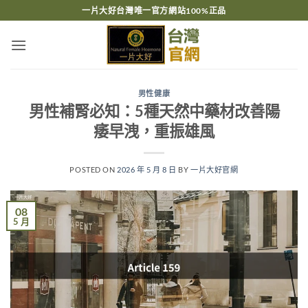
跳
一片大好台灣唯一官方網站100%正品
轉
至
內
容
男性健康
男性補腎必知：5種天然中藥材改善陽
痿早洩，重振雄風
POSTED ON
2026 年 5 月 8 日
BY
一片大好官網
08
5 月