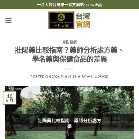
跳
一片大好台灣唯一官方網站100%正品
轉
至
內
容
男性健康
壯陽藥比較指南？藥師分析處方藥、
學名藥與保健食品的差異
POSTED ON
2026 年 6 月 16 日
BY
一片大好官網
16
6 月