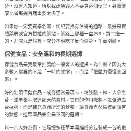
分，沒有人知道。所以我建議客人不要貪這個便宜，身體健
康比省那幾百塊重要太多了。
如果你一定要買學名藥，切記要找有信譽的通路，最好是實
體藥局或官方授權的網站。網路上那種一盒299、買二送一
的，九成九是假貨，成分不明吃了反而傷身，千萬別碰。
保健食品：安全溫和的長期選擇
保健食品是我最常推薦給一般客人的選擇。為什麼？因為大
多數人需要的不是「一時的硬撐」，而是「把體力慢慢養回
來」。
好的壯陽保健食品，成分通常是瑪卡、精胺酸、鋅、人參皂
苷、淫羊藿萃取這類天然素材。它們的作用機制不是強迫血
管擴張，而是補充身體所需的營養，讓身體自然恢復到該有
的狀態。這跟藥品完全是不同的邏輯。
以一片大好為例，它是把多種草本濃縮成分包裝成一包的複