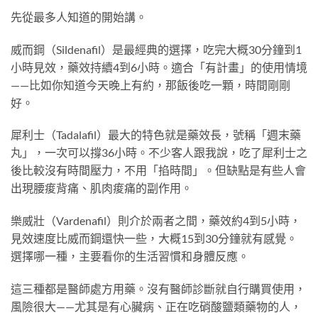
先從最多人知道的開始講。
威而鋼（Sildenafil）是最經典的選擇，吃完大概30分鐘到1
小時見效，藥效持續4到6小時。適合「有計畫」的使用情境
——比如你知道今天晚上有約，那飯後吃一顆，時間剛剛
好。
犀利士（Tadalafil）最大的特色就是藥效長，號稱「週末藥
丸」，一次可以撐36小時。不少客人跟我說，吃了犀利士之
後比較沒有時間壓力，不用「掐時間」。但缺點是有些人會
出現腰痠背痛、肌肉痠痛的副作用。
樂威壯（Vardenafil）則介於兩者之間，藥效約4到5小時，
見效速度比威而鋼還快一些，大概15到30分鐘就有感覺。
選擇哪一種，主要看你的生活習慣和身體反應。
這三種都是醫師處方用藥。沒有醫師診斷就自行購買使用，
風險很大——尤其是有心臟病、正在吃硝酸鹽類藥物的人，