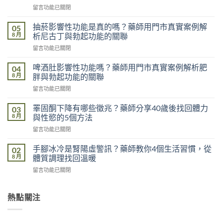
在
留言功能已關閉
〈熬
夜
抽菸影響性功能是真的嗎？藥師用門市真實案例解
05
影
8 月
析尼古丁與勃起功能的關聯
響
在
留言功能已關閉
性
〈抽
功
菸
能
啤酒肚影響性功能嗎？藥師用門市真實案例解析肥
04
影
是
8 月
胖與勃起功能的關聯
響
真
在
留言功能已關閉
性
的
〈啤
功
嗎？
酒
能
睪固酮下降有哪些徵兆？藥師分享40歲後找回體力
03
藥
肚
是
8 月
與性慾的5個方法
師
影
真
用
在
留言功能已關閉
響
的
門
〈睪
性
嗎？
市
固
功
手腳冰冷是腎陽虛警訊？藥師教你4個生活習慣，從
02
藥
真
酮
能
8 月
體質調理找回溫暖
師
實
下
嗎？
用
案
在
留言功能已關閉
降
藥
門
例
〈手
有
師
市
解
腳
哪
用
真
析
冰
熱點關注
些
門
實
睡
冷
徵
市
案
眠
是
兆？
真
例
不
腎
藥