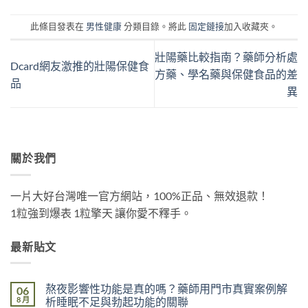
此條目發表在
男性健康
分類目錄。將此
固定鏈接
加入收藏夾。
壯陽藥比較指南？藥師分析處
Dcard網友激推的壯陽保健食
方藥、學名藥與保健食品的差
品
異
關於我們
一片大好台灣唯一官方網站，100%正品、無效退款！
1粒強到爆表 1粒擎天 讓你愛不釋手。
最新貼文
熬夜影響性功能是真的嗎？藥師用門市真實案例解
06
8 月
析睡眠不足與勃起功能的關聯