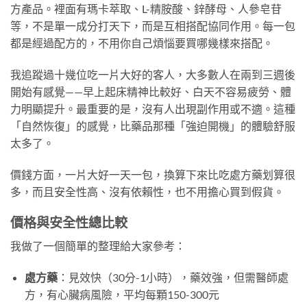
方產品。裡面有瑪卡萃取、L-精胺酸、鋅酵母、人參皂苷
等，不是單一成分打天下，而是互相搭配協同作用。每一包
都是經過配方的，不用你自己煩惱要買哪幾樣來搭配。
我追蹤過十幾位吃一片大好的客人，大多數人在兩到三週後
開始有感覺——早上起床精神比較好、白天不容易疲勞、體
力明顯提升。最重要的是，沒有人出現副作用或不適。這種
「自然恢復」的感覺，比藥品那種「強迫開機」的體驗舒服
太多了。
價錢方面，一片大好一天一包，換算下來比吃處方藥划算很
多，而且安全性高、沒有依賴性，也不用擔心買到假貨。
價格與安全性總比較
我做了一個簡單的整理給大家參考：
處方藥
：見效快（30分-1小時），藥效強，但需醫師處
方，有心臟病風險，平均每顆150-300元