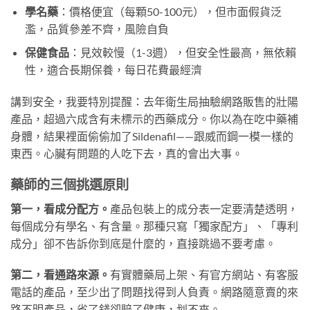
學名藥
：價格便宜（每顆50-100元），但市面假貨泛
濫，品質參差不齊，風險自負
保健食品
：見效較慢（1-3週），但安全性最高，無依賴
性，適合長期保養，每日花費最經濟
講到安全，我要特別提醒：去年衛生局抽驗網路販售的壯陽
產品，超過六成含有未標示的西藥成分。你以為在吃中藥補
身體，結果裡面偷偷加了Sildenafil——跟威而鋼一模一樣的
東西。心臟有問題的人吃下去，真的會出大事。
藥師的三個挑選原則
第一，看成分配方。
產品包裝上的成分表一定要清楚透明，
每個成分有學名、有含量。那種只寫「獨家配方」、「專利
成分」卻不告訴你到底是什麼的，直接跳過不要考慮。
第二，看通路來源。
有實體藥局上架、有官方網站、有客服
電話的產品，至少出了問題找得到人負責。網路隨意賣的來
路不明產品，省了錢卻賠了健康，划不來。