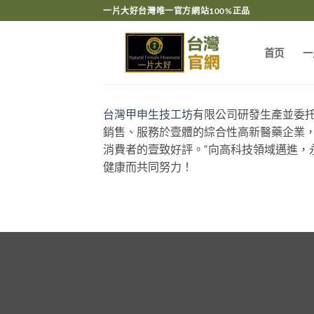
跳
一片大好台灣唯一官方網站100%正品
轉
至
首页
一
內
容
台灣甲申生技工坊
有限公司研發生產並委托
銷售、服務於壹體的綜合性高新醫藥企業，
消費者的壹致好評。“向高科技領域邁進，
健康而共同努力！