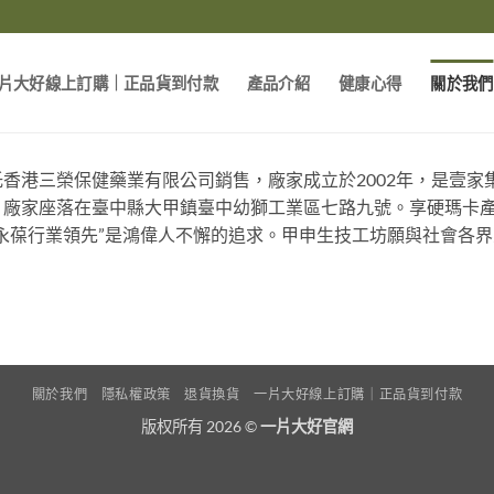
片大好線上訂購｜正品貨到付款
產品介紹
健康心得
關於我們
香港三榮保健藥業有限公司銷售，廠家成立於2002年，是壹
廠家座落在臺中縣大甲鎮臺中幼獅工業區七路九號。享硬瑪卡產
永葆行業領先”是鴻偉人不懈的追求。甲申生技工坊願與社會各
關於我們
隱私權政策
退貨換貨
一片大好線上訂購｜正品貨到付款
版权所有 2026 ©
一片大好官網